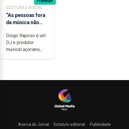
Premium
CULTURA E SOCIAL
“As pessoas fora
da música não
têm a noção do
Diogo Raposo é um
quão difícil é
DJ e produtor
produzir uma
musical açoriano,...
música”
Acerca do Jornal
Estatuto editorial
Publicidade