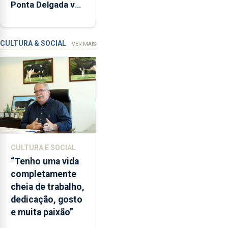
Ponta Delgada vai
relacionadas
contar com novos
com
instrumentos
a
apanha
CULTURA & SOCIAL
VER MAIS
ilegal
de
lapas
entre
2022
e
2026.
A
CULTURA E SOCIAL
ilha
“Tenho uma vida
das
completamente
Flores
cheia de trabalho,
apresenta
dedicação, gosto
um
e muita paixão”
“decréscimo
significativo”