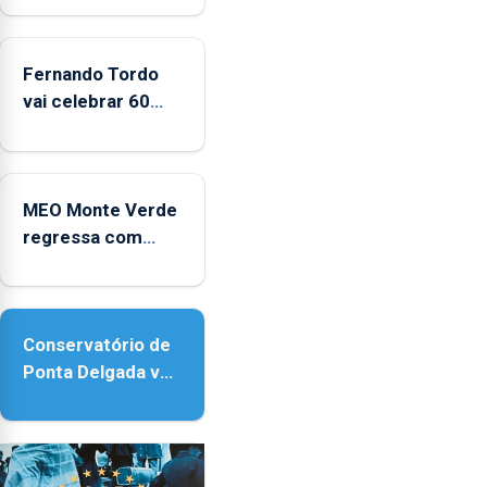
da
CPUE
entre
Fernando Tordo
2022
vai celebrar 60
e
anos de carreira
2025
no Coliseu
Micaelense
MEO Monte Verde
regressa com
reforço da
acessibilidade
Conservatório de
Ponta Delgada vai
contar com novos
instrumentos