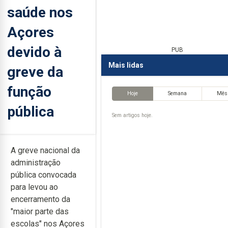
saúde nos
Açores
devido à
PUB
Mais lidas
greve da
função
Hoje
Semana
Mês
pública
Sem artigos hoje.
A greve nacional da
administração
pública convocada
para levou ao
encerramento da
"maior parte das
escolas" nos Açores