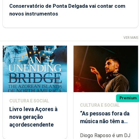
Conservatório de Ponta Delgada vai contar com
novos instrumentos
VER MAIS
Premium
CULTURA E SOCIAL
CULTURA E SOCIAL
Livro leva Açores à
“As pessoas fora da
nova geração
música não têm a
açordescendente
noção do quão
Diogo Raposo é um DJ
difícil é produzir