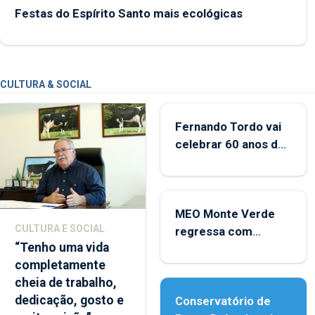
Festas do Espírito Santo mais ecológicas
CULTURA & SOCIAL
Fernando Tordo vai
celebrar 60 anos de
carreira no Coliseu
Micaelense
MEO Monte Verde
CULTURA E SOCIAL
regressa com
“Tenho uma vida
reforço da
completamente
acessibilidade
cheia de trabalho,
dedicação, gosto e
Conservatório de