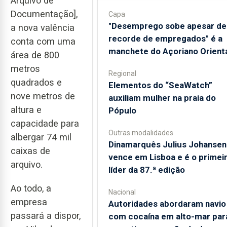
Arquivo de
Documentação],
Capa
"Desemprego sobe apesar de
a nova valência
recorde de empregados" é a
conta com uma
manchete do Açoriano Orient
área de 800
metros
Regional
quadrados e
​Elementos do “SeaWatch”
nove metros de
auxiliam mulher na praia do
altura e
Pópulo
capacidade para
Outras modalidades
albergar 74 mil
Dinamarquês Julius Johansen
caixas de
vence em Lisboa e é o primei
arquivo.
líder da 87.ª edição
Ao todo, a
Nacional
empresa
Autoridades abordaram navio
passará a dispor,
com cocaína em alto-mar par