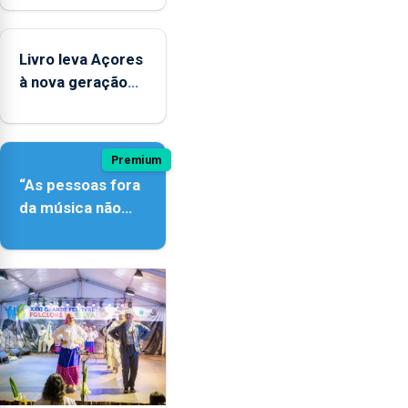
novos
instrumentos
Livro leva Açores
à nova geração
açordescendente
Premium
“As pessoas fora
da música não
têm a noção do
quão difícil é
produzir uma
música”