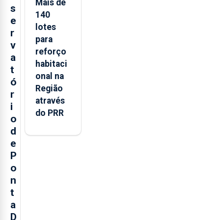
Mais de
s
140
e
lotes
r
para
v
reforço
a
habitaci
t
onal na
ó
Região
r
através
i
do PRR
o
d
e
P
o
n
t
a
D