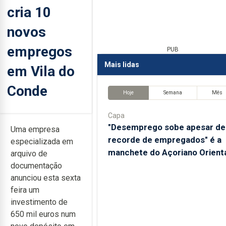
cria 10
novos
empregos
PUB
Mais lidas
em Vila do
Conde
Hoje
Semana
Mês
Capa
"Desemprego sobe apesar de
Uma empresa
recorde de empregados" é a
especializada em
manchete do Açoriano Orient
arquivo de
documentação
anunciou esta sexta
feira um
investimento de
650 mil euros num