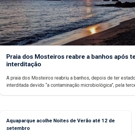
Praia dos Mosteiros reabre a banhos após te
interditação
A praia dos Mosteiros reabriu a banhos, depois de ter estado
interditada devido “a contaminação microbiológica”, pela terceira vez
desde o início da época balnear
Aquaparque acolhe Noites de Verão até 12 de
setembro