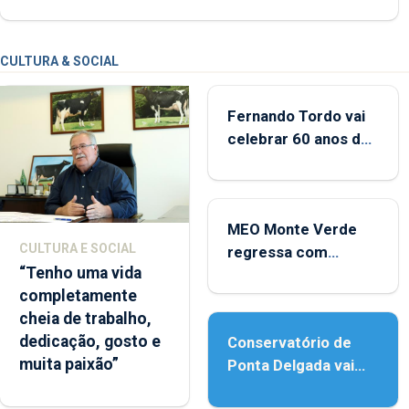
CULTURA & SOCIAL
Fernando Tordo vai
celebrar 60 anos de
carreira no Coliseu
Micaelense
MEO Monte Verde
CULTURA E SOCIAL
regressa com
“Tenho uma vida
reforço da
completamente
acessibilidade
cheia de trabalho,
dedicação, gosto e
Conservatório de
muita paixão”
Ponta Delgada vai
contar com novos