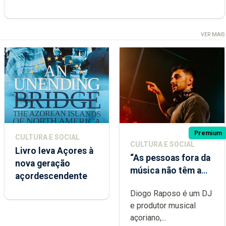
VER MAIS
Premium
CULTURA E SOCIAL
CULTURA E SOCIAL
Livro leva Açores à
“As pessoas fora da
nova geração
música não têm a
açordescendente
noção do quão
Diogo Raposo é um DJ
difícil é produzir
e produtor musical
uma música”
açoriano,...