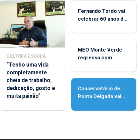
Fernando Tordo vai
celebrar 60 anos de
carreira no Coliseu
Micaelense
MEO Monte Verde
CULTURA E SOCIAL
regressa com
“Tenho uma vida
reforço da
completamente
acessibilidade
cheia de trabalho,
dedicação, gosto e
Conservatório de
muita paixão”
Ponta Delgada vai
contar com novos
instrumentos