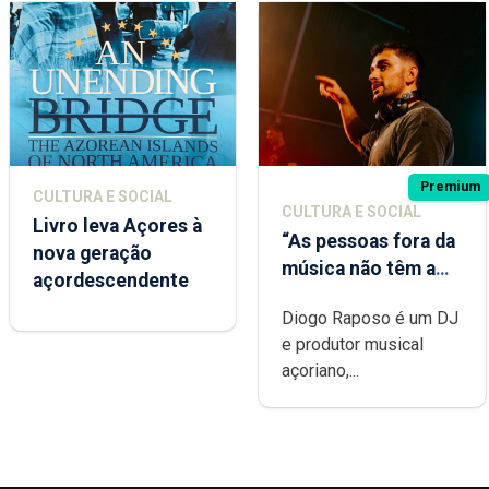
Premium
CULTURA E SOCIAL
CULTURA E SOCIAL
Livro leva Açores à
“As pessoas fora da
nova geração
música não têm a
açordescendente
noção do quão
Diogo Raposo é um DJ
difícil é produzir
e produtor musical
uma música”
açoriano,...