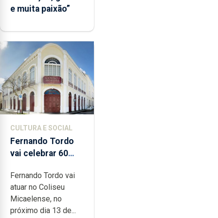
e muita paixão”
CULTURA E SOCIAL
Fernando Tordo
vai celebrar 60
anos de carreira
Fernando Tordo vai
no Coliseu
atuar no Coliseu
Micaelense
Micaelense, no
próximo dia 13 de...