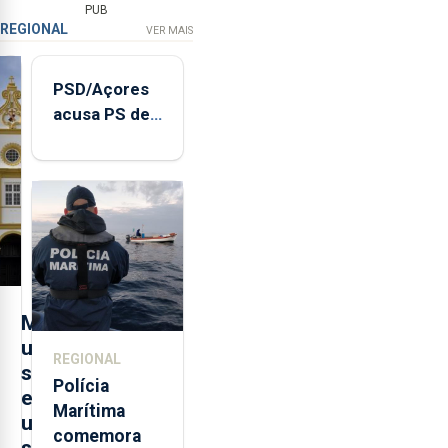
PUB
REGIONAL
VER MAIS
PSD/Açores
acusa PS de
"posição
contraditória"
sobre
evolução
turística
M
u
REGIONAL
s
Polícia
e
Marítima
u
comemora
s