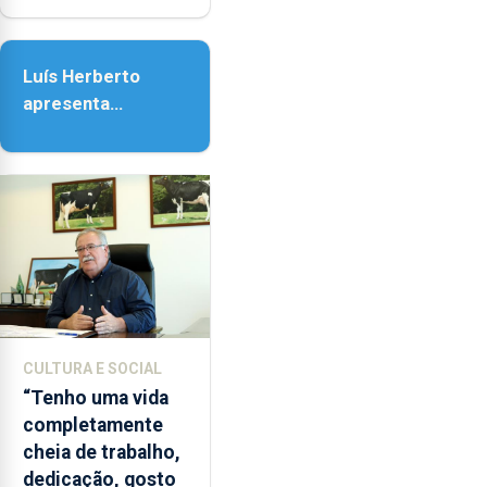
e
Senhora da
as
Assunção
18h00.
Luís Herberto
apresenta
‘Lugares da
Paisagem’
CULTURA E SOCIAL
“Tenho uma vida
completamente
cheia de trabalho,
dedicação, gosto