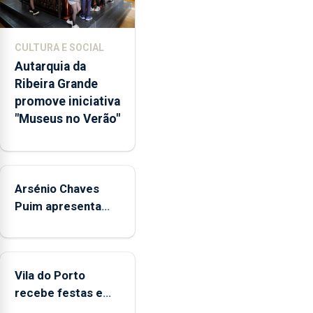
e
núcleos
museológicos
CULTURA E SOCIAL
integrados
Autarquia da
na
Ribeira Grande
Rede
promove iniciativa
Municipal
"Museus no Verão"
de
Museus
aos
sábados
Arsénio Chaves
durante
o
Puim apresenta
mês
obras na Biblioteca
de
de Vila do Porto
agosto,
entre
Vila do Porto
as
recebe festas em
14h00
honra de Nossa