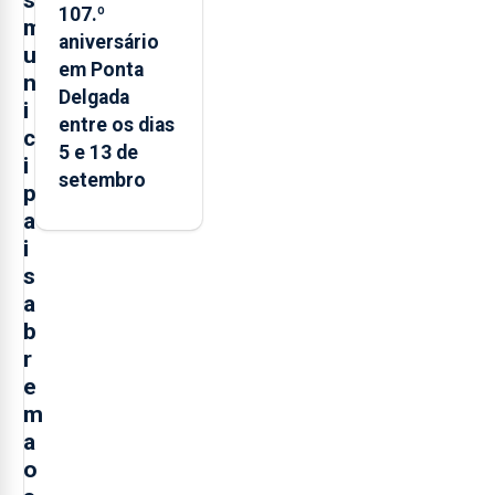
107.º
m
aniversário
u
em Ponta
n
Delgada
i
entre os dias
c
5 e 13 de
i
setembro
p
a
i
s
a
b
r
e
m
a
o