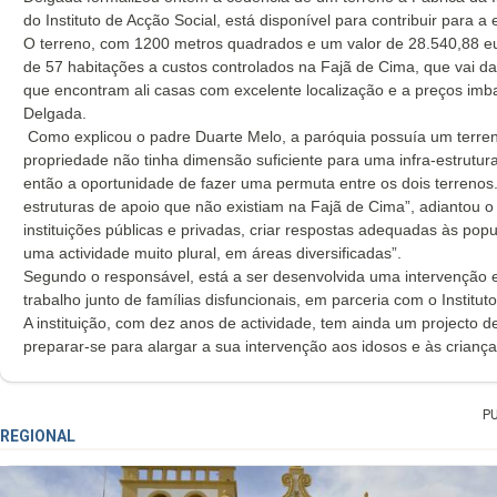
do Instituto de Acção Social, está disponível para contribuir para 
O terreno, com 1200 metros quadrados e um valor de 28.540,88 eu
de 57 habitações a custos controlados na Fajã de Cima, que vai da
que encontram ali casas com excelente localização e a preços imb
Delgada.
Como explicou o padre Duarte Melo, a paróquia possuía um terren
propriedade não tinha dimensão suficiente para uma infra-estrutur
então a oportunidade de fazer uma permuta entre os dois terrenos
estruturas de apoio que não existiam na Fajã de Cima”, adiantou 
instituições públicas e privadas, criar respostas adequadas às pop
uma actividade muito plural, em áreas diversificadas”.
Segundo o responsável, está a ser desenvolvida uma intervenção e
trabalho junto de famílias disfuncionais, em parceria com o Institut
A instituição, com dez anos de actividade, tem ainda um projecto d
preparar-se para alargar a sua intervenção aos idosos e às criança
P
REGIONAL