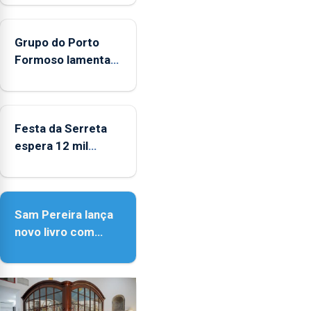
nacional
Grupo do Porto
Formoso lamenta
falta de apoio do
governo ao folclore
Festa da Serreta
espera 12 mil
peregrinos
Sam Pereira lança
novo livro com
quase seis
décadas de poesia