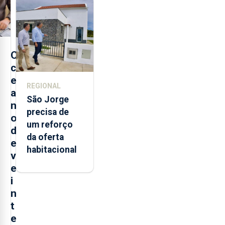
execução e
modernização
da saúde
O
c
e
REGIONAL
a
São Jorge
n
precisa de
o
um reforço
d
da oferta
e
habitacional
v
e
i
n
t
e