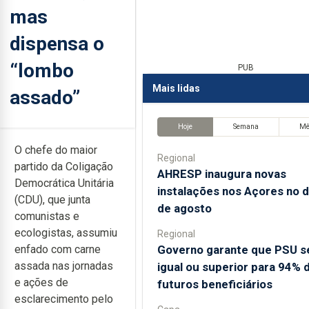
mas
dispensa o
“lombo
PUB
Mais lidas
assado”
Hoje
Semana
M
O chefe do maior
Regional
partido da Coligação
AHRESP inaugura novas
Democrática Unitária
instalações nos Açores no d
(CDU), que junta
de agosto
comunistas e
ecologistas, assumiu
Regional
Governo garante que PSU s
enfado com carne
assada nas jornadas
igual ou superior para 94% 
e ações de
futuros beneficiários
esclarecimento pelo