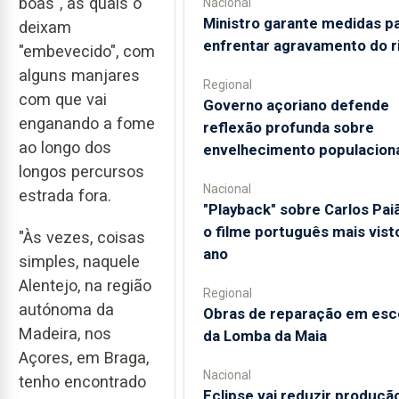
boas", as quais o
Nacional
Ministro garante medidas p
deixam
enfrentar agravamento do r
"embevecido", com
alguns manjares
Regional
com que vai
Governo açoriano defende
enganando a fome
reflexão profunda sobre
ao longo dos
envelhecimento populacion
longos percursos
Nacional
estrada fora.
"Playback" sobre Carlos Pai
o filme português mais vist
"Às vezes, coisas
ano
simples, naquele
Alentejo, na região
Regional
autónoma da
Obras de reparação em esc
Madeira, nos
da Lomba da Maia
Açores, em Braga,
Nacional
tenho encontrado
Eclipse vai reduzir produçã