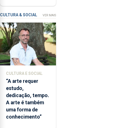
reforço do
de
financiamento
900
investigadores,
CULTURA & SOCIAL
VER MAIS
pedem
à
Agência
para
a
Investigação
e
Inovação
CULTURA E SOCIAL
que
“A arte requer
o
estudo,
Oceano
dedicação, tempo.
seja
A arte é também
reconhecido
uma forma de
como
conhecimento”
Domínio
Estratégico