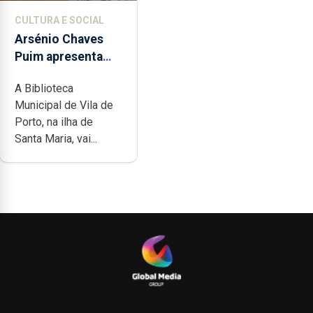
CULTURA E SOCIAL
Arsénio Chaves
Puim apresenta
obras na
A Biblioteca
Biblioteca de Vila
Municipal de Vila de
do Porto
Porto, na ilha de
Santa Maria, vai...