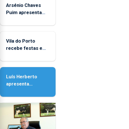
Arsénio Chaves
durante
o
Puim apresenta
mês
obras na Biblioteca
de
de Vila do Porto
agosto,
entre
Vila do Porto
as
recebe festas em
14h00
honra de Nossa
e
Senhora da
as
Assunção
18h00.
Luís Herberto
apresenta
‘Lugares da
Paisagem’