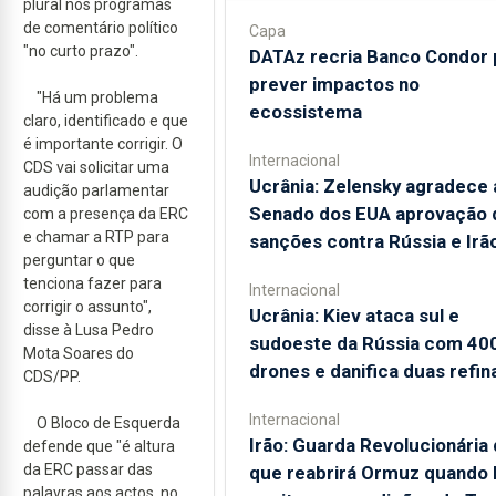
plural nos programas
de comentário político
Capa
"no curto prazo".
DATAz recria Banco Condor 
prever impactos no
"Há um problema
ecossistema
claro, identificado e que
é importante corrigir. O
Internacional
CDS vai solicitar uma
Ucrânia: Zelensky agradece 
audição parlamentar
Senado dos EUA aprovação 
com a presença da ERC
e chamar a RTP para
sanções contra Rússia e Irã
perguntar o que
tenciona fazer para
Internacional
corrigir o assunto",
Ucrânia: Kiev ataca sul e
disse à Lusa Pedro
sudoeste da Rússia com 40
Mota Soares do
drones e danifica duas refin
CDS/PP.
Internacional
O Bloco de Esquerda
Irão: Guarda Revolucionária 
defende que "é altura
da ERC passar das
que reabrirá Ormuz quando
palavras aos actos, no