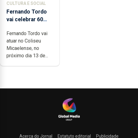
CULTURA E SOCIAL
Fernando Tordo
vai celebrar 60
anos de carreira
Fernando Tordo vai
no Coliseu
atuar no Coliseu
Micaelense
Micaelense, no
próximo dia 13 de...
Acerca do Jornal
Estatuto editorial
Publicidade