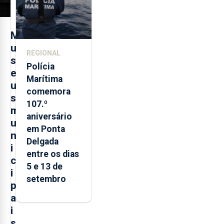
M
u
REGIONAL
s
Polícia
e
Marítima
u
comemora
s
107.º
m
aniversário
u
em Ponta
n
Delgada
i
entre os dias
c
5 e 13 de
i
setembro
p
a
i
s