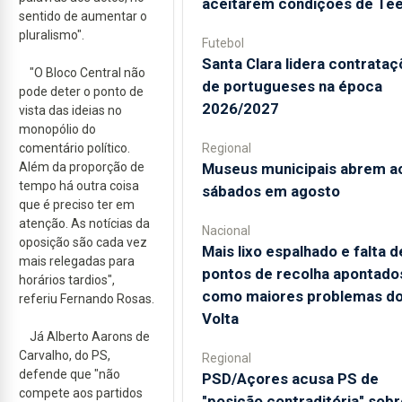
aceitarem condições de Te
sentido de aumentar o
pluralismo".
Futebol
Santa Clara lidera contrata
"O Bloco Central não
de portugueses na época
pode deter o ponto de
2026/2027
vista das ideias no
monopólio do
comentário político.
Regional
Além da proporção de
Museus municipais abrem a
tempo há outra coisa
sábados em agosto
que é preciso ter em
atenção. As notícias da
Nacional
oposição são cada vez
Mais lixo espalhado e falta d
mais relegadas para
pontos de recolha apontado
horários tardios",
como maiores problemas d
referiu Fernando Rosas.
Volta
Já Alberto Aarons de
Carvalho, do PS,
Regional
defende que "não
PSD/Açores acusa PS de
compete aos partidos
"posição contraditória" sobr