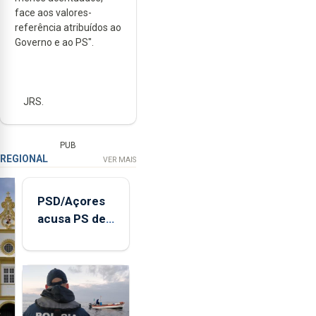
face aos valores-
referência atribuídos ao
Governo e ao PS".
JRS.
PUB
REGIONAL
VER MAIS
PSD/Açores
acusa PS de
"posição
contraditória"
sobre
evolução
turística