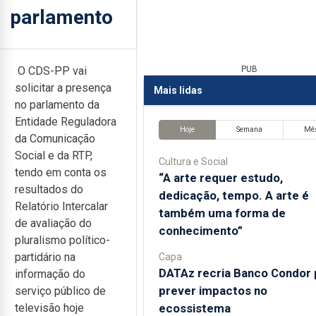
parlamento
O CDS-PP vai
PUB
solicitar a presença
Mais lidas
no parlamento da
Entidade Reguladora
Hoje
Semana
Mê
da Comunicação
Social e da RTP,
Cultura e Social
tendo em conta os
“A arte requer estudo,
resultados do
dedicação, tempo. A arte é
Relatório Intercalar
também uma forma de
de avaliação do
conhecimento”
pluralismo político-
partidário na
Capa
DATAz recria Banco Condor 
informação do
prever impactos no
serviço público de
ecossistema
televisão hoje