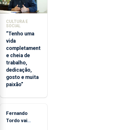
2026.
A
ilha
CULTURA E
das
SOCIAL
Flores
“Tenho uma
apresenta
vida
um
completament
“decréscimo
e cheia de
significativo”
trabalho,
da
dedicação,
CPUE
gosto e muita
entre
paixão”
2022
e
2025
Fernando
Tordo vai
celebrar 60