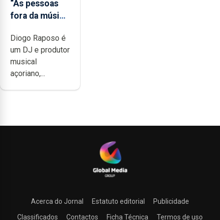
“As pessoas
fora da música
não têm a
Diogo Raposo é
noção do quão
um DJ e produtor
difícil é
musical
produzir uma
açoriano,...
música”
Acerca do Jornal
Estatuto editorial
Publicidade
Classificados
Contactos
Ficha Técnica
Termos de uso