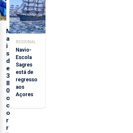
São
Sebastião
e cria 30
postos de
M
trabalho
a
REGIONAL
i
Navio-
s
Escola
d
Sagres
e
está de
3
regresso
8
aos
0
Açores
o
c
o
r
r