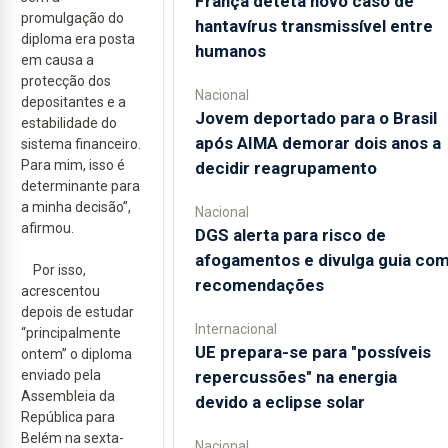
França deteta novo caso de
promulgação do
hantavírus transmissível entre
diploma era posta
humanos
em causa a
protecção dos
Nacional
depositantes e a
Jovem deportado para o Brasil
estabilidade do
após AIMA demorar dois anos a
sistema financeiro.
Para mim, isso é
decidir reagrupamento
determinante para
a minha decisão”,
Nacional
afirmou.
DGS alerta para risco de
afogamentos e divulga guia co
Por isso,
recomendações
acrescentou
depois de estudar
Internacional
“principalmente
UE prepara-se para "possíveis
ontem” o diploma
repercussões" na energia
enviado pela
Assembleia da
devido a eclipse solar
República para
Belém na sexta-
Nacional