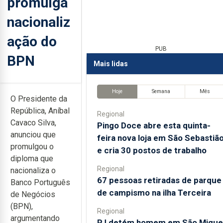
promulga
nacionaliz
ação do
PUB
BPN
Mais lidas
Hoje
Semana
Mês
O Presidente da
República, Aníbal
Regional
Cavaco Silva,
Pingo Doce abre esta quinta-
anunciou que
feira nova loja em São Sebastiã
promulgou o
e cria 30 postos de trabalho
diploma que
Regional
nacionaliza o
67 pessoas retiradas de parque
Banco Português
de campismo na ilha Terceira
de Negócios
(BPN),
Regional
argumentando
PJ detém homem em São Migue