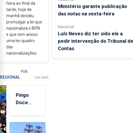
feira ao final da
Ministério garante publicação
tarde, hoje de
das notas na sexta-feira
manhã decidiu
promulgar a lei que
Nacional
nacionaliza o BPN
Luís Neves diz ter sido ele a
e que tem anexo
pedir intervenção do Tribunal d
uma lei-quadro
das
Contas
nacionalizações.
PUB
REGIONAL
VER MAIS
Pingo
Doce
abre esta
quinta-
feira nova
loja em