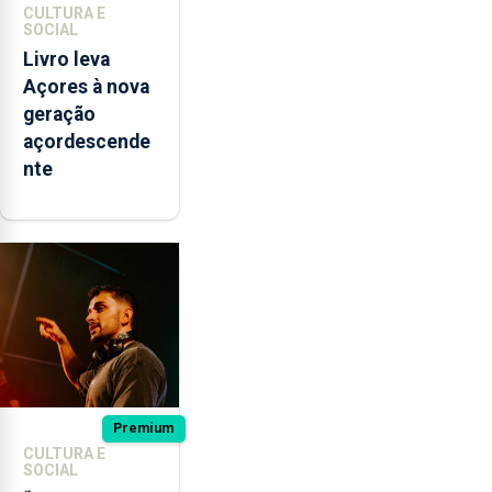
CULTURA E
SOCIAL
Livro leva
Açores à nova
geração
açordescende
nte
Premium
CULTURA E
SOCIAL