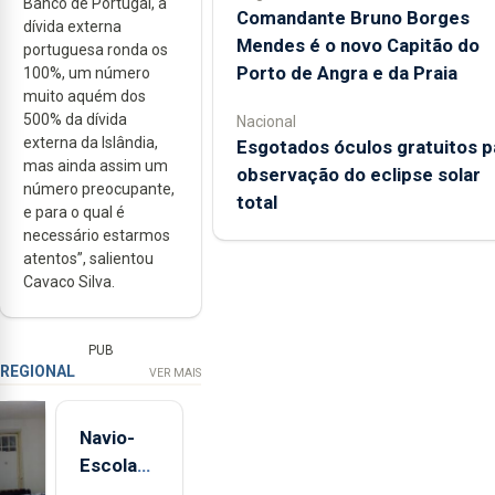
Banco de Portugal, a
Comandante Bruno Borges
dívida externa
Mendes é o novo Capitão do
portuguesa ronda os
Porto de Angra e da Praia
100%, um número
muito aquém dos
500% da dívida
Nacional
externa da Islândia,
Esgotados óculos gratuitos p
mas ainda assim um
observação do eclipse solar
número preocupante,
total
e para o qual é
necessário estarmos
atentos”, salientou
Cavaco Silva.
PUB
REGIONAL
VER MAIS
Navio-
Escola
Sagres