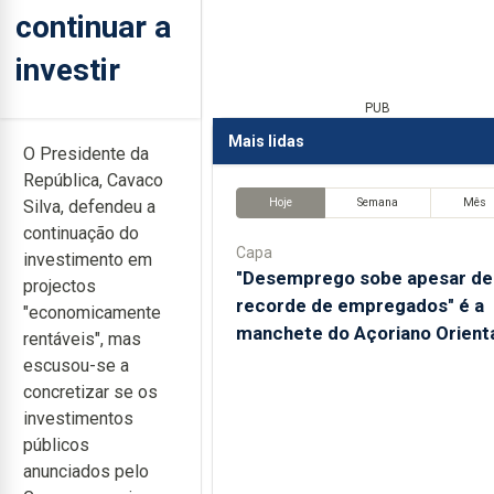
continuar a
investir
PUB
Mais lidas
O Presidente da
República, Cavaco
Hoje
Semana
Mês
Silva, defendeu a
continuação do
Capa
investimento em
"Desemprego sobe apesar de
projectos
recorde de empregados" é a
"economicamente
manchete do Açoriano Orient
rentáveis", mas
escusou-se a
concretizar se os
investimentos
públicos
anunciados pelo