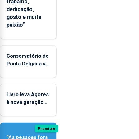
trabalho,
dedicação,
gosto e muita
paixão”
Conservatório de
Ponta Delgada vai
contar com
novos
instrumentos
Livro leva Açores
à nova geração
açordescendente
Premium
“As pessoas fora