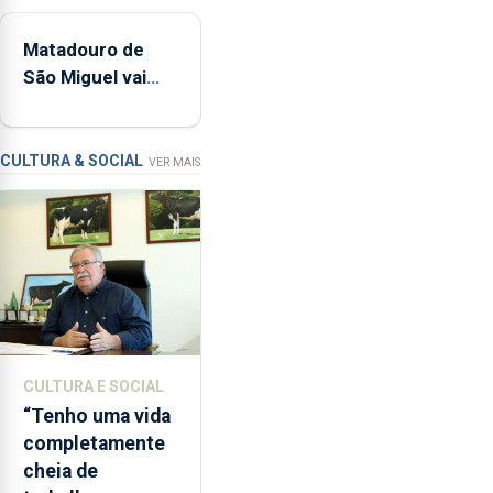
e
pública regional
estrados,
Matadouro de
permitindo
São Miguel vai
reforçar
ser alvo de
as
requalificação
condições
de
CULTURA & SOCIAL
VER MAIS
ensino
da
instituição
CULTURA E SOCIAL
“Tenho uma vida
completamente
cheia de