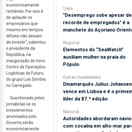
economicamente
Capa
rentáveis. Por isso é
"Desemprego sobe apesar de
de aplaudir os
recorde de empregados" é a
empresários que
manchete do Açoriano Orient
mesmo em tempos
difíceis não deixam
de investir”, salientou
Regional
o presidente da
​Elementos do “SeaWatch”
República, na
auxiliam mulher na praia do
inauguração do novo
Pópulo
Centro de Operações
Logísticas do Futuro,
Outras modalidades
do grupo Luís Simões
Dinamarquês Julius Johansen
no Carregado.
vence em Lisboa e é o primei
Questionado pelos
líder da 87.ª edição
jornalistas se os
investimentos
Nacional
anunciados pelo
Autoridades abordaram navio
Governo serão
com cocaína em alto-mar par
economicamente