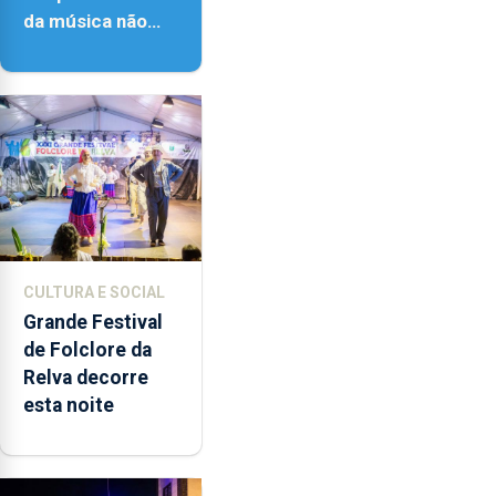
da música não
têm a noção do
quão difícil é
produzir uma
música”
CULTURA E SOCIAL
Grande Festival
de Folclore da
Relva decorre
esta noite