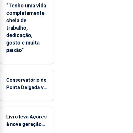
“Tenho uma vida
completamente
cheia de
trabalho,
dedicação,
gosto e muita
paixão”
Conservatório de
Ponta Delgada vai
contar com
novos
instrumentos
Livro leva Açores
à nova geração
açordescendente