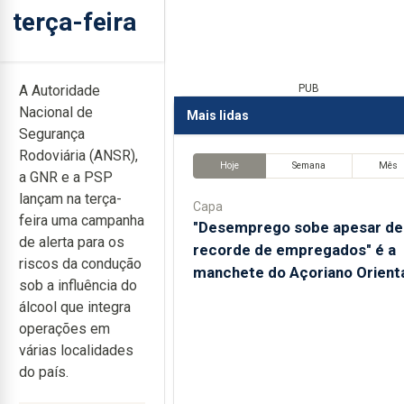
terça-feira
A Autoridade
PUB
Nacional de
Mais lidas
Segurança
Rodoviária (ANSR),
Hoje
Semana
Mês
a GNR e a PSP
lançam na terça-
Capa
feira uma campanha
"Desemprego sobe apesar de
de alerta para os
recorde de empregados" é a
riscos da condução
manchete do Açoriano Orient
sob a influência do
álcool que integra
operações em
várias localidades
do país.