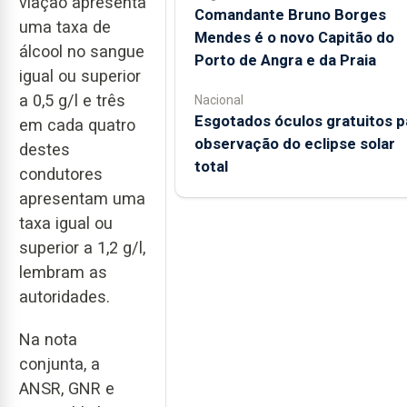
viação apresenta
Comandante Bruno Borges
uma taxa de
Mendes é o novo Capitão do
álcool no sangue
Porto de Angra e da Praia
igual ou superior
a 0,5 g/l e três
Nacional
Esgotados óculos gratuitos p
em cada quatro
observação do eclipse solar
destes
total
condutores
apresentam uma
taxa igual ou
superior a 1,2 g/l,
lembram as
autoridades.
Na nota
conjunta, a
ANSR, GNR e