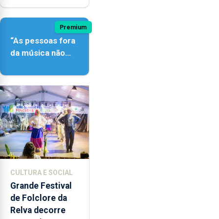
Premium
“As pessoas fora
da música não
têm a noção do
quão difícil é
produzir uma
música”
CULTURA E SOCIAL
Grande Festival
de Folclore da
Relva decorre