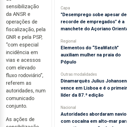
sensibilização
Capa
da ANSR e
"Desemprego sobe apesar de
operações de
recorde de empregados" é a
manchete do Açoriano Orient
fiscalização, pela
GNR e pela PSP,
Regional
“com especial
​Elementos do “SeaWatch”
incidência em
auxiliam mulher na praia do
vias e acessos
Pópulo
com elevado
Outras modalidades
fluxo rodoviário”,
Dinamarquês Julius Johansen
referem as
vence em Lisboa e é o primei
autoridades, num
líder da 87.ª edição
comunicado
conjunto.
Nacional
Autoridades abordaram navio
As ações de
com cocaína em alto-mar par
sensibilização