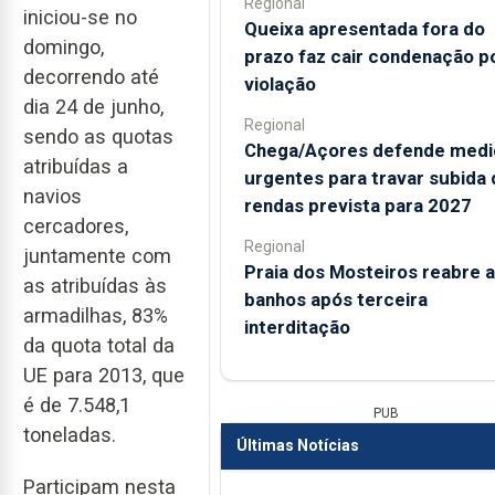
Regional
iniciou-se no
Queixa apresentada fora do
domingo,
prazo faz cair condenação p
decorrendo até
violação
dia 24 de junho,
Regional
sendo as quotas
Chega/Açores defende medi
atribuídas a
urgentes para travar subida 
navios
rendas prevista para 2027
cercadores,
Regional
juntamente com
Praia dos Mosteiros reabre a
as atribuídas às
banhos após terceira
armadilhas, 83%
interditação
da quota total da
UE para 2013, que
é de 7.548,1
PUB
toneladas.
Últimas Notícias
Participam nesta