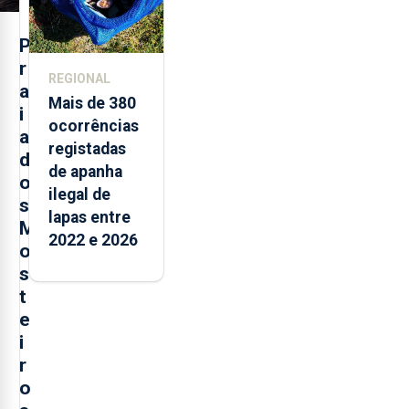
P
r
REGIONAL
a
Mais de 380
i
ocorrências
a
registadas
d
de apanha
o
ilegal de
s
lapas entre
M
2022 e 2026
o
s
t
e
i
r
o