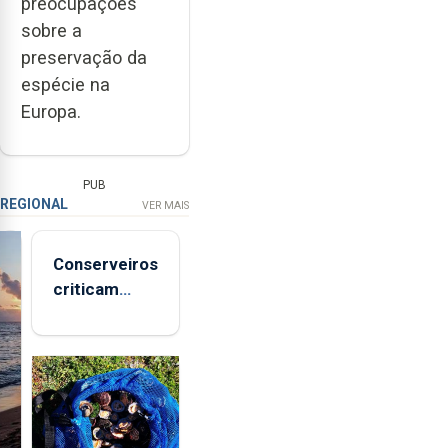
preocupações
sobre a
preservação da
espécie na
Europa.
PUB
REGIONAL
VER MAIS
Conserveiros
criticam
marcas
brancas com
selo Marca
Açores