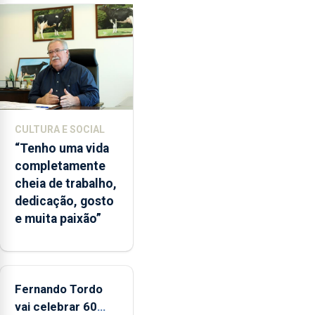
pela
terceira
vez
desde
o
início
da
época
CULTURA E SOCIAL
balnear
“Tenho uma vida
completamente
cheia de trabalho,
dedicação, gosto
e muita paixão”
Fernando Tordo
vai celebrar 60