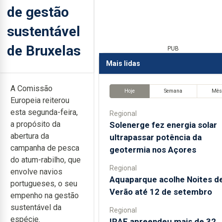
de gestão
sustentável
de Bruxelas
PUB
Mais lidas
A Comissão
Hoje
Semana
Mê
Europeia reiterou
esta segunda-feira,
Regional
a propósito da
Solenerge fez energia solar
abertura da
ultrapassar potência da
campanha de pesca
geotermia nos Açores
do atum-rabilho, que
Regional
envolve navios
Aquaparque acolhe Noites d
portugueses, o seu
Verão até 12 de setembro
empenho na gestão
sustentável da
Regional
espécie.
IRAE apreendeu mais de 32