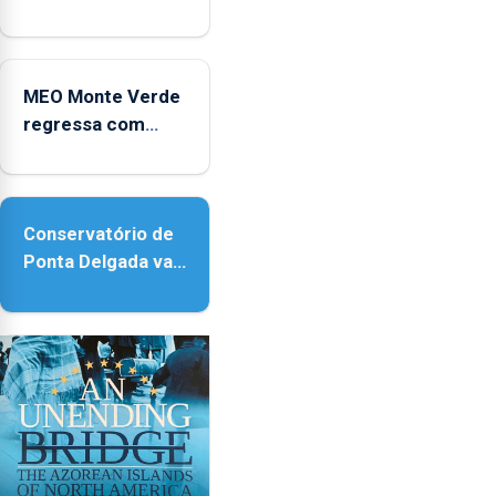
anos de carreira
no Coliseu
Micaelense
MEO Monte Verde
regressa com
reforço da
acessibilidade
Conservatório de
Ponta Delgada vai
contar com novos
instrumentos