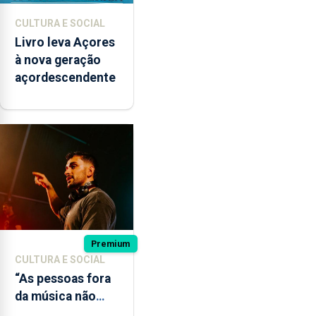
CULTURA E SOCIAL
Livro leva Açores
à nova geração
açordescendente
Premium
CULTURA E SOCIAL
“As pessoas fora
da música não
têm a noção do