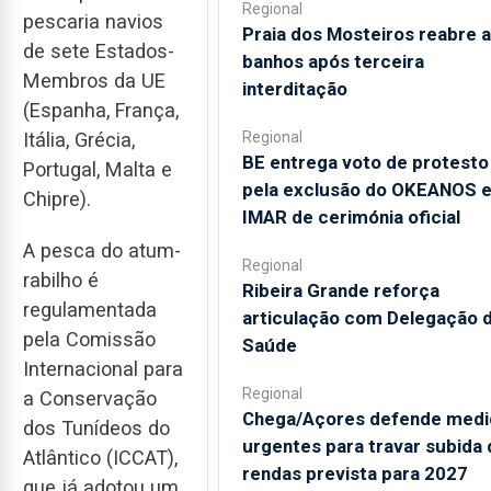
Regional
pescaria navios
Praia dos Mosteiros reabre a
de sete Estados-
banhos após terceira
Membros da UE
interditação
(Espanha, França,
Regional
Itália, Grécia,
BE entrega voto de protesto
Portugal, Malta e
pela exclusão do OKEANOS 
Chipre).
IMAR de cerimónia oficial
A pesca do atum-
Regional
rabilho é
Ribeira Grande reforça
regulamentada
articulação com Delegação 
pela Comissão
Saúde
Internacional para
Regional
a Conservação
Chega/Açores defende medi
dos Tunídeos do
urgentes para travar subida 
Atlântico (ICCAT),
rendas prevista para 2027
que já adotou um