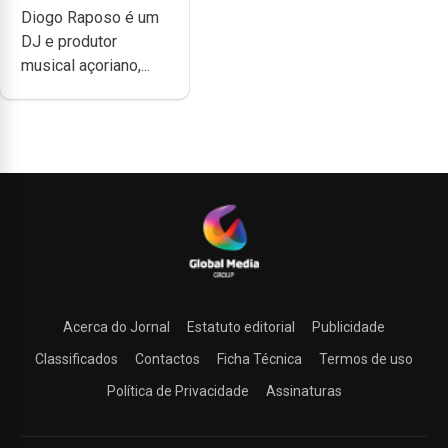
Diogo Raposo é um
quão difícil é
DJ e produtor
produzir uma
musical açoriano,...
música”
Acerca do Jornal
Estatuto editorial
Publicidade
Classificados
Contactos
Ficha Técnica
Termos de uso
Política de Privacidade
Assinaturas