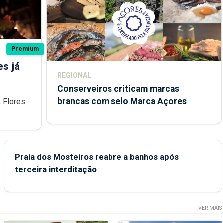
Premium
es já
REGIONAL
Conserveiros criticam marcas
brancas com selo Marca Açores
, Flores
om maior
Praia dos Mosteiros reabre a banhos após
terceira interditação
VER MAIS