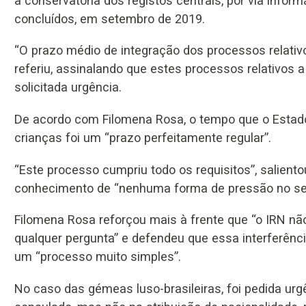
à conservatória dos registos centrais, por via info
concluídos, em setembro de 2019.
“O prazo médio de integração dos processos relativo
referiu, assinalando que estes processos relativos 
solicitada urgência.
De acordo com Filomena Rosa, o tempo que o Estado
crianças foi um “prazo perfeitamente regular”.
“Este processo cumpriu todo os requisitos”, salient
conhecimento de “nenhuma forma de pressão no sent
Filomena Rosa reforçou mais à frente que “o IRN nã
qualquer pergunta” e defendeu que essa interferênc
um “processo muito simples”.
No caso das gémeas luso-brasileiras, foi pedida urg