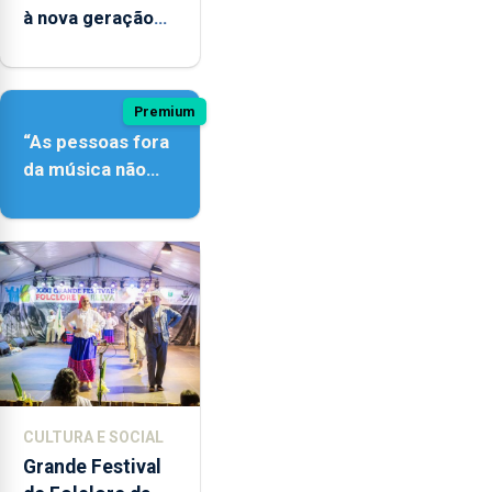
à nova geração
açordescendente
Premium
“As pessoas fora
da música não
têm a noção do
quão difícil é
produzir uma
música”
CULTURA E SOCIAL
Grande Festival