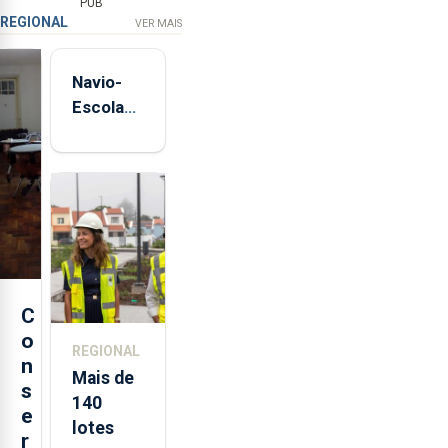
PUB
REGIONAL
VER MAIS
Navio-
Escola
Sagres
está de
regresso
aos
Açores
C
o
REGIONAL
n
Mais de
s
140
e
lotes
r