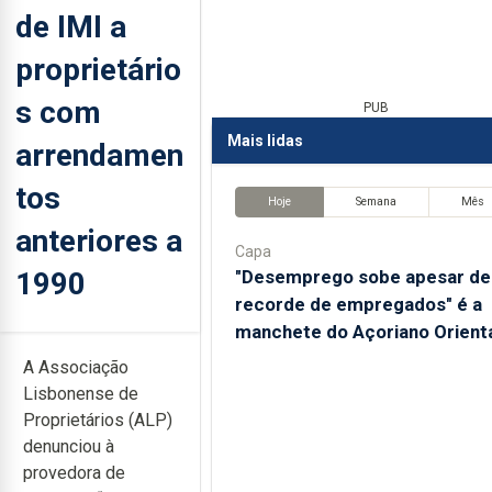
de IMI a
proprietário
s com
PUB
Mais lidas
arrendamen
tos
Hoje
Semana
Mês
anteriores a
Capa
1990
"Desemprego sobe apesar de
recorde de empregados" é a
manchete do Açoriano Orient
A Associação
Lisbonense de
Proprietários (ALP)
denunciou à
provedora de