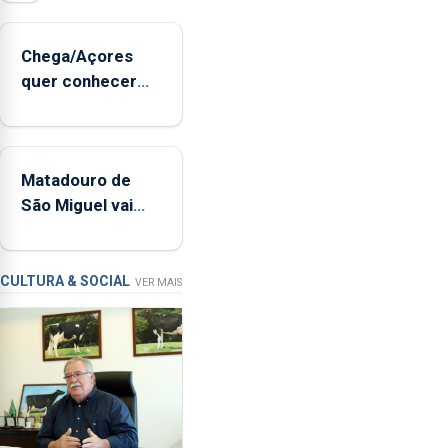
de
sopro,
Chega/Açores
uma
quer conhecer
harpa,
medidas para
tímpanos
controlar a dívida
e
pública regional
estrados,
Matadouro de
permitindo
São Miguel vai
reforçar
ser alvo de
as
requalificação
condições
de
CULTURA & SOCIAL
VER MAIS
ensino
da
instituição