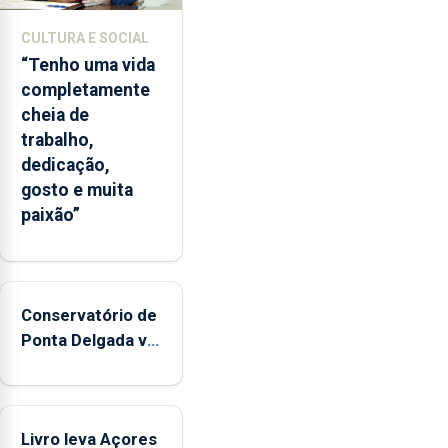
CULTURA E SOCIAL
“Tenho uma vida
completamente
cheia de
trabalho,
dedicação,
gosto e muita
paixão”
Conservatório de
Ponta Delgada vai
contar com
novos
instrumentos
Livro leva Açores