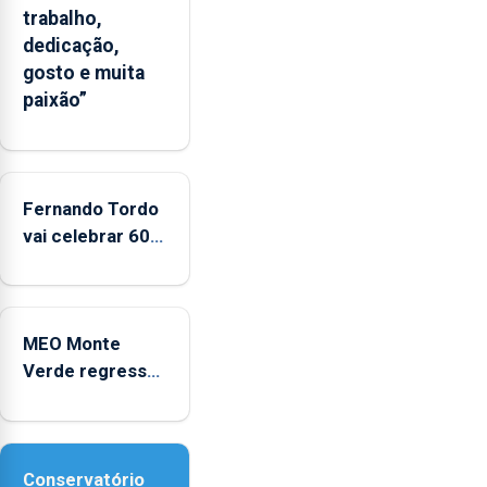
trabalho,
significativo”
dedicação,
da
gosto e muita
CPUE
paixão”
entre
2022
e
2025
Fernando Tordo
vai celebrar 60
anos de carreira
no Coliseu
Micaelense
MEO Monte
Verde regressa
com reforço da
acessibilidade
Conservatório