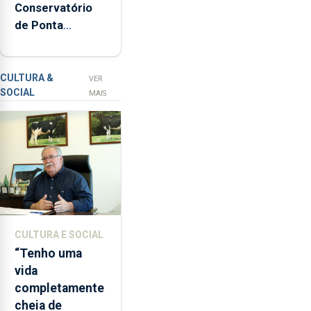
Conservatório
inspeções
de Ponta
relacionadas
Delgada vai
com
contar com
a
novos
apanha
CULTURA &
VER
SOCIAL
ilegal
instrumentos
MAIS
de
lapas
entre
2022
e
2026.
A
ilha
CULTURA E SOCIAL
das
“Tenho uma
Flores
vida
apresenta
completamente
um
cheia de
“decréscimo