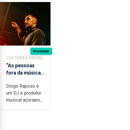
Premium
CULTURA E SOCIAL
“As pessoas
fora da música
não têm a
Diogo Raposo é
noção do quão
um DJ e produtor
difícil é
musical açoriano,...
produzir uma
música”