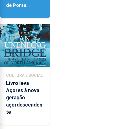
de Ponta
Delgada vai
contar com
novos
instrumentos
CULTURA E SOCIAL
Livro leva
Açores à nova
geração
açordescenden
te