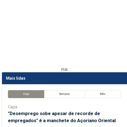
PUB
Mais lidas
Hoje
Semana
Mês
Capa
"Desemprego sobe apesar de recorde de
empregados" é a manchete do Açoriano Oriental