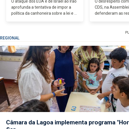
O ataque dos EUA e de Israel ao Irão
O desrespeito com
aprofunda a tentativa de impor a
CDS, na Assemblei
política da canhoneira sobre a lei e o
defenderam as res
direito internacional,...
subsídio social de
impostas pelo Gov
de um misto de cen
P
REGIONAL
Câmara da Lagoa implementa programa "Hor