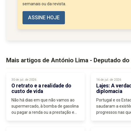
semanais ou da revista.
ASSINE HOJE
Mais artigos de António Lima - Deputado d
30 de jul. de 2026
16 de jul. de 2026
O retrato e a realidade do
Lajes: A verda
custo de vida
diplomacia
Não há dias em que não vamos ao
Portugal e os Esta
supermercado, à bomba de gasolina
saudaram a existê
ou pagar a renda ou a prestação e
progressos nas qu
que não pensemos que os preços...
natureza ambienta
com a atividade da
do comunicado do 