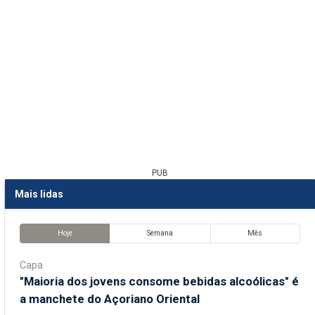
PUB
Mais lidas
Hoje
Semana
Mês
Capa
"Maioria dos jovens consome bebidas alcoólicas" é
a manchete do Açoriano Oriental