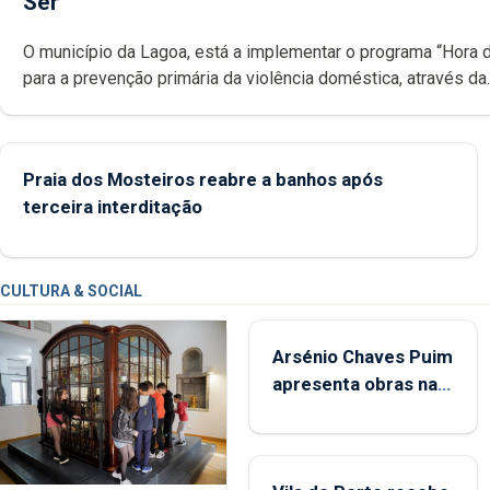
Ser
O município da Lagoa, está a implementar o programa “Hora 
para a prevenção primária da violência doméstica, através da
promoção de competências pessoais, emocionais e sociais 
crianças
Praia dos Mosteiros reabre a banhos após
terceira interditação
CULTURA & SOCIAL
Arsénio Chaves Puim
apresenta obras na
Biblioteca de Vila do
Porto