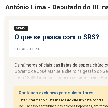
António Lima - Deputado do BE 
OPINIÃO
O que se passa com o SRS?
9 DE ABR. DE 2026
Os números oficiais das listas de espera cirúrgica
Governo de José Manuel Bolieiro na gestão do Ser
havia 13.480 utentes à espera de cirurgia nos A
2025 (+1.172 pessoas). E o tempo de espera é u
mediana de 377 dias.
Conteúdo exclusivo para subscritores.
Para...
Estar informado custa menos do que um café por dia!
Inclui acesso à totalidade das edições impressas, em forma