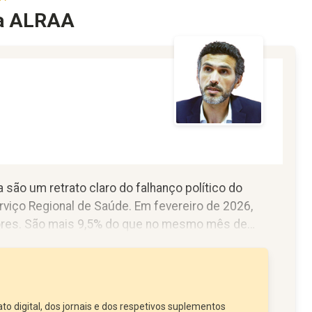
na ALRAA
 são um retrato claro do falhanço político do
viço Regional de Saúde. Em fevereiro de 2026,
çores. São mais 9,5% do que no mesmo mês de
ma afronta: 488 dias de espera média, com uma
to digital, dos jornais e dos respetivos suplementos