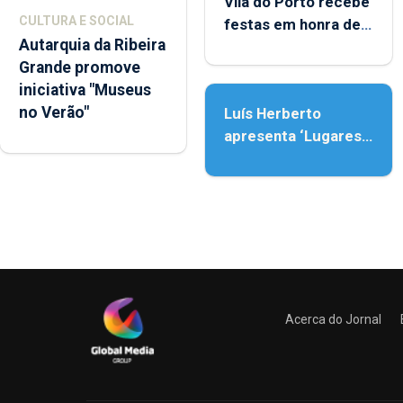
Vila do Porto recebe
CULTURA E SOCIAL
festas em honra de
Autarquia da Ribeira
Nossa Senhora da
Grande promove
Assunção
iniciativa "Museus
no Verão"
Luís Herberto
apresenta ‘Lugares
da Paisagem’
Acerca do Jornal