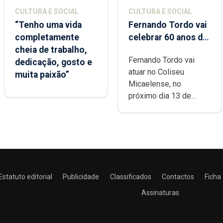
CULTURA E SOCIAL
CULTURA E SOCIAL
“Tenho uma vida
Fernando Tordo vai
completamente
celebrar 60 anos de
cheia de trabalho,
carreira no Coliseu
Fernando Tordo vai
dedicação, gosto e
Micaelense
atuar no Coliseu
muita paixão”
Micaelense, no
próximo dia 13 de...
Estatuto editorial
Publicidade
Classificados
Contactos
Ficha
Assinaturas