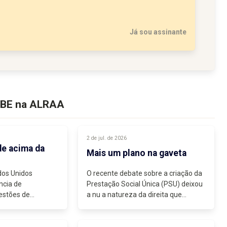
Já sou assinante
o BE na ALRAA
2 de jul. de 2026
de acima da
Mais um plano na gaveta
dos Unidos
O recente debate sobre a criação da
ncia de
Prestação Social Única (PSU) deixou
estões de
a nu a natureza da direita que
l relacionadas
governa o país. Faz parte do seu ADN
 Base.” A citação é
a discriminação de classe. Repare-
Ministério dos
se: os mais pobres...