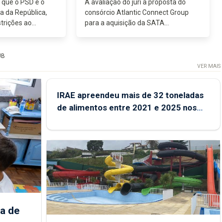
 que o PSD e o
A avaliação do júri à proposta do
a da República,
consórcio Atlantic Connect Group
trições ao
para a aquisição da SATA
 mobilidade (SSM)
Internacional e a recente entrevista
erno da AD resulta
do presidente do grupo SATA
tralismo e de fé...
colocam, definitivamente, uma
UB
pedra sobre...
VER MAIS
IRAE apreendeu mais de 32 toneladas
de alimentos entre 2021 e 2025 nos
Açores
a de