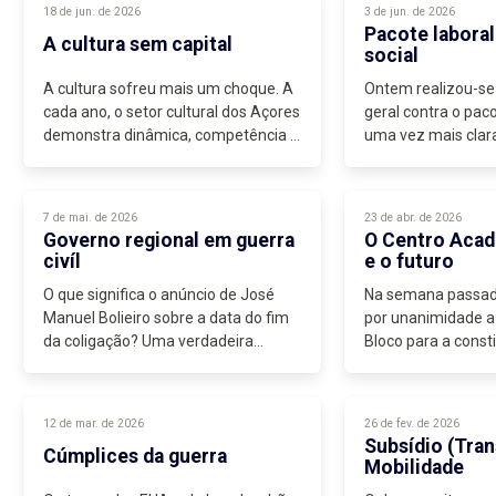
18 de jun. de 2026
3 de jun. de 2026
Negócios Estrangeir
Pacote laboral
A cultura sem capital
social
A cultura sofreu mais um choque. A
Ontem realizou-se
cada ano, o setor cultural dos Açores
geral contra o paco
demonstra dinâmica, competência e,
uma vez mais clara
acima de tudo, vontade...
pacote laboral de 
Assim o indicam nã
mas também os est
7 de mai. de 2026
23 de abr. de 2026
Governo regional em guerra
O Centro Acad
civíl
e o futuro
O que significa o anúncio de José
Na semana passada
Manuel Bolieiro sobre a data do fim
por unanimidade a
da coligação? Uma verdadeira
Bloco para a const
“guerra civil” no governo.
Grupo de Trabalho 
Mesmo antes do anúncio de Bolieiro,
do...
o CDS já se comportava como
12 de mar. de 2026
26 de fev. de 2026
estando...
Subsídio (Tran
Cúmplices da guerra
Mobilidade