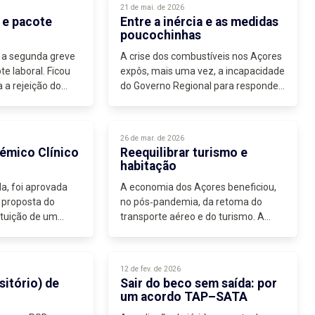
21 de mai. de 2026
os,...
 e pacote
Entre a inércia e as medidas
poucochinhas
 a segunda greve
A crise dos combustíveis nos Açores
te laboral. Ficou
expôs, mais uma vez, a incapacidade
 a rejeição do
do Governo Regional para responder
Luís Montenegro.
à urgência da situação.
o só as greves,
Em março, o Bloco apresentou
udos de...
propostas concretas para mitigar o...
26 de mar. de 2026
émico Clínico
Reequilibrar turismo e
habitação
, foi aprovada
A economia dos Açores beneficiou,
 proposta do
no pós‑pandemia, da retoma do
ituição de um
transporte aéreo e do turismo. A
para a criação
reposição de ligações regulares, com
alguma previsibilidade, e o renovado
interesse dos operadores
12 de fev. de 2026
internacionais...
sitório) de
Sair do beco sem saída: por
um acordo TAP–SATA