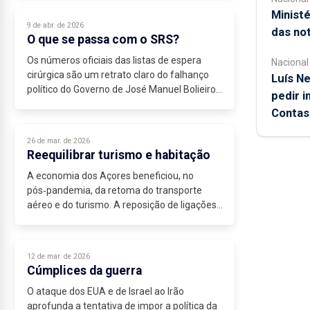
Ministé
9 de abr. de 2026
das not
O que se passa com o SRS?
Os números oficiais das listas de espera
Nacional
cirúrgica são um retrato claro do falhanço
Luís Ne
político do Governo de José Manuel Bolieiro
pedir i
na gestão do Serviço Regional de Saúde. Em
Contas
fevereiro de 2026, havia 13.480...
26 de mar. de 2026
Reequilibrar turismo e habitação
A economia dos Açores beneficiou, no
pós‑pandemia, da retoma do transporte
aéreo e do turismo. A reposição de ligações
regulares, com alguma previsibilidade, e o
renovado interesse dos operadores
internacionais...
12 de mar. de 2026
Cúmplices da guerra
O ataque dos EUA e de Israel ao Irão
aprofunda a tentativa de impor a política da