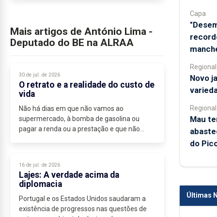
Capa
"Desem
Mais artigos de António Lima -
record
Deputado do BE na ALRAA
manche
Regional
30 de jul. de 2026
Novo j
O retrato e a realidade do custo de
varied
vida
Regional
Não há dias em que não vamos ao
Mau te
supermercado, à bomba de gasolina ou
pagar a renda ou a prestação e que não
abaste
pensemos que os preços...
do Pic
16 de jul. de 2026
Lajes: A verdade acima da
diplomacia
Últimas N
Portugal e os Estados Unidos saudaram a
existência de progressos nas questões de