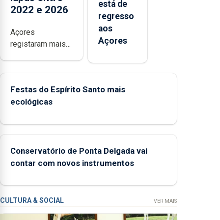
está de
2022 e 2026
regresso
aos
Açores
Açores
registaram mais
de 380
ocorrências e
mais de 160
Festas do Espírito Santo mais
inspeções
ecológicas
relacionadas com
a apanha ilegal de
lapas entre 2022
e 2026. A ilha das
Flores apresenta
Conservatório de Ponta Delgada vai
um “decréscimo
contar com novos instrumentos
significativo” da
CPUE entre 2022
e 2025
CULTURA & SOCIAL
VER MAIS