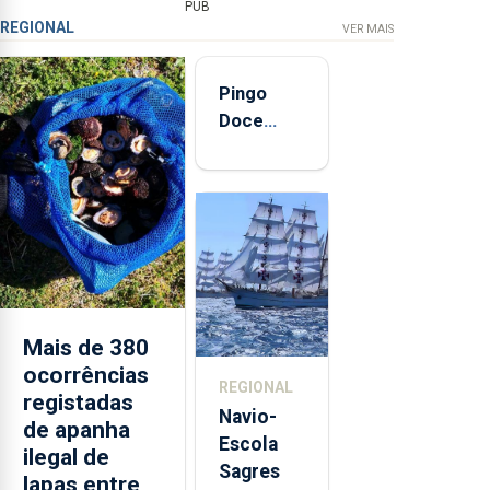
PUB
REGIONAL
VER MAIS
Pingo
Doce
abre esta
quinta-
feira nova
loja em
São
Sebastião
e cria 30
postos de
Mais de 380
trabalho
ocorrências
REGIONAL
registadas
Navio-
de apanha
Escola
ilegal de
Sagres
lapas entre