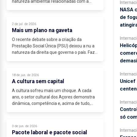
natureza ambiental relacionadas com a
Internac
atividade da Base.” A citação é do
NASA c
comunicado do Ministério dos Negócios
de fog
Estrangeiros,...
atingir
2 de jul. de 2026
Mais um plano na gaveta
Internac
O recente debate sobre a criação da
Helicó
Prestação Social Única (PSU) deixou a nu a
comerc
natureza da direita que governa o país. Faz
parte do seu ADN a discriminação de classe.
demasi
Repare-se: os mais pobres...
Internac
18 de jun. de 2026
Unicef 
A cultura sem capital
centen
A cultura sofreu mais um choque. A cada
ano, o setor cultural dos Açores demonstra
Internac
dinâmica, competência e, acima de tudo,
Contro
vontade...
só com
3 de jun. de 2026
Internac
Pacote laboral e pacote social