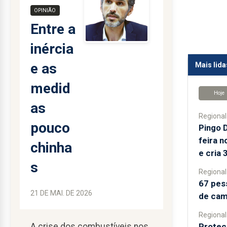
OPINIÃO
Entre a
inércia
e as
Mais lida
medid
Hoje
as
Regional
pouco
Pingo 
feira n
chinha
e cria 
s
Regional
67 pes
21 DE MAI. DE 2026
de cam
Regional
A crise dos combustíveis nos
Proteçã