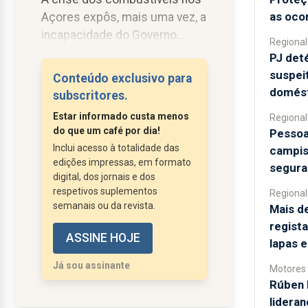
as oco
Açores expôs, mais uma vez, a
incapacidade do Governo
Regional
Regional para responder à
PJ det
urgência da situação.
suspeit
Conteúdo exclusivo para
Em março, o Bloco apresentou
domést
subscritores.
propostas concretas para
Estar informado custa menos
Regional
mitigar o impacto nos
do que um café por dia!
Pessoa
orçamentos das famílias e na
Inclui acesso à totalidade das
campis
economia. A proposta foi
edições impressas, em formato
seguran
aprovada. Mas o Governo
digital, dos jornais e dos
respetivos suplementos
Regional
limitou-se a uma redução
semanais ou da revista.
Mais d
tímida do ISP em abril e ficou
regista
inerte quando, em maio, os
ASSINE HOJE
lapas 
preços voltaram a disparar....
Já sou assinante
Motores
Rúben 
lidera