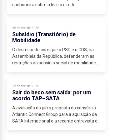
canhoneira sobre a lei e o direito
internacional,...
26 de fev. de 2026
Subsídio (Transitório) de
Mobilidade
O desrespeito com que o PSD e o CDS, na
Assembleia da República, defenderam as
restrições ao subsídio social de mobilidade
(SSM) impostas pelo Governo da AD resulta
de um misto de centralismo e de fé...
12 de fev. de 2026
Sair do beco sem saída: por um
acordo TAP–SATA
A avaliação do júri à proposta do consórcio
Atlantic Connect Group para a aquisição da
SATA Internacional e a recente entrevista do
presidente do grupo SATA colocam,
definitivamente, uma pedra sobre...