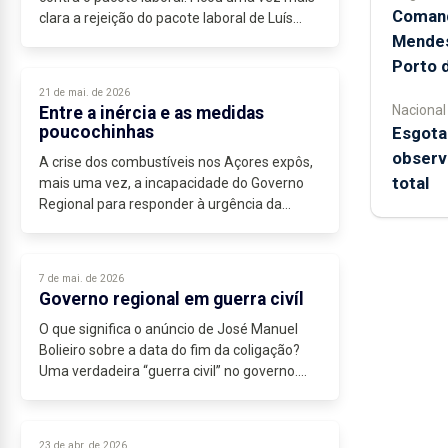
Comand
clara a rejeição do pacote laboral de Luís
Montenegro. Assim o indicam não só as
Mendes
greves, mas também os estudos de...
Porto d
21 de mai. de 2026
Nacional
Entre a inércia e as medidas
poucochinhas
Esgota
observ
A crise dos combustíveis nos Açores expôs,
total
mais uma vez, a incapacidade do Governo
Regional para responder à urgência da
situação.
Em março, o Bloco apresentou propostas
concretas para mitigar o...
7 de mai. de 2026
Governo regional em guerra civíl
O que significa o anúncio de José Manuel
Bolieiro sobre a data do fim da coligação?
Uma verdadeira “guerra civil” no governo.
Mesmo antes do anúncio de Bolieiro, o CDS
já se comportava como estando...
23 de abr. de 2026