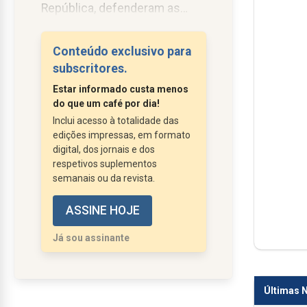
República, defenderam as
restrições ao subsídio social
de mobilidade (SSM) impostas
Conteúdo exclusivo para
pelo Governo da AD resulta de
subscritores.
um misto de centralismo e de
Estar informado custa menos
fé cega no mercado.
do que um café por dia!
Quando o Governo da
Inclui acesso à totalidade das
República de Passos Coelho
edições impressas, em formato
(PSD/CDS) acabou com as
digital, dos jornais e dos
respetivos suplementos
obrigações de serviço público
semanais ou da revista.
no transporte aéreo entre o
Continente, São Miguel e
ASSINE HOJE
Terceira, as atenções
Já sou assinante
ficaram...
Últimas N