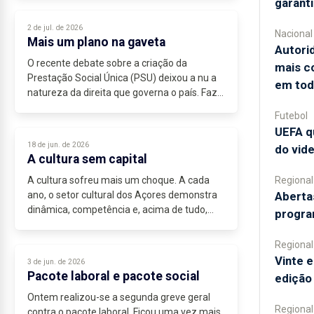
garant
comunicado do Ministério dos Negócios
Estrangeiros,...
2 de jul. de 2026
Nacional
Mais um plano na gaveta
Autori
O recente debate sobre a criação da
mais c
Prestação Social Única (PSU) deixou a nu a
em tod
natureza da direita que governa o país. Faz
parte do seu ADN a discriminação de classe.
Futebol
Repare-se: os mais pobres...
UEFA q
18 de jun. de 2026
do vide
A cultura sem capital
A cultura sofreu mais um choque. A cada
Regional
ano, o setor cultural dos Açores demonstra
Aberta
dinâmica, competência e, acima de tudo,
progra
vontade...
Regional
Vinte 
3 de jun. de 2026
Pacote laboral e pacote social
edição
Ontem realizou-se a segunda greve geral
Regional
contra o pacote laboral. Ficou uma vez mais