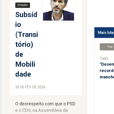
OPINIÃO
Subsíd
io
(Transi
Mais lida
tório)
Hoje
de
Capa
Mobili
"Desem
record
dade
manche
26 DE FEV. DE 2026
O desrespeito com que o PSD
e o CDS, na Assembleia da