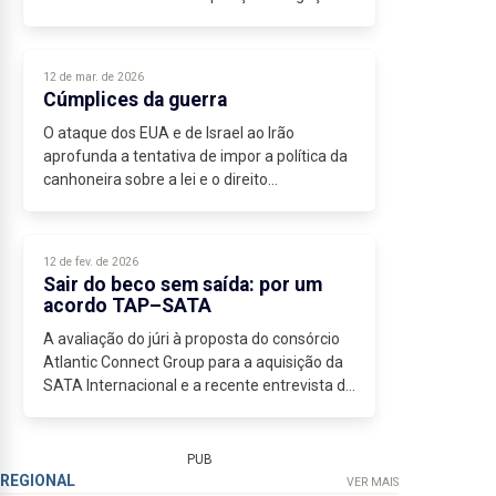
regulares, com alguma previsibilidade, e o
renovado interesse dos operadores
internacionais...
12 de mar. de 2026
Cúmplices da guerra
O ataque dos EUA e de Israel ao Irão
aprofunda a tentativa de impor a política da
canhoneira sobre a lei e o direito
internacional,...
12 de fev. de 2026
Sair do beco sem saída: por um
acordo TAP–SATA
A avaliação do júri à proposta do consórcio
Atlantic Connect Group para a aquisição da
SATA Internacional e a recente entrevista do
presidente do grupo SATA colocam,
definitivamente, uma pedra sobre...
PUB
REGIONAL
VER MAIS