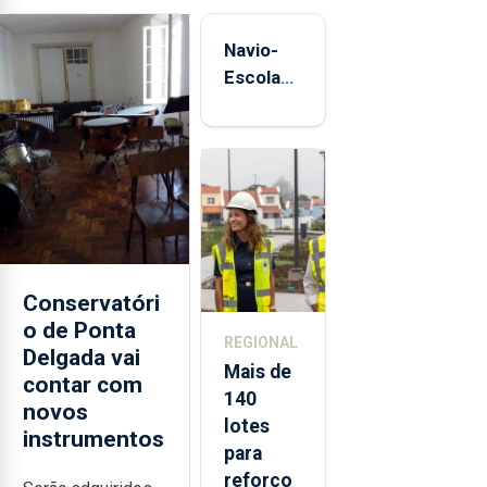
Navio-
Escola
Sagres
está de
regresso
aos
Açores
Conservatóri
o de Ponta
REGIONAL
Delgada vai
Mais de
contar com
140
novos
lotes
instrumentos
para
reforço