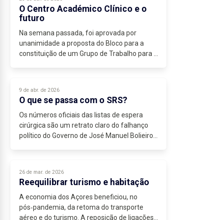
O Centro Académico Clínico e o
futuro
Na semana passada, foi aprovada por
unanimidade a proposta do Bloco para a
constituição de um Grupo de Trabalho para a
criação do...
9 de abr. de 2026
O que se passa com o SRS?
Os números oficiais das listas de espera
cirúrgica são um retrato claro do falhanço
político do Governo de José Manuel Bolieiro
na gestão do Serviço Regional de Saúde. Em
fevereiro de 2026, havia 13.480...
26 de mar. de 2026
Reequilibrar turismo e habitação
A economia dos Açores beneficiou, no
pós‑pandemia, da retoma do transporte
aéreo e do turismo. A reposição de ligações