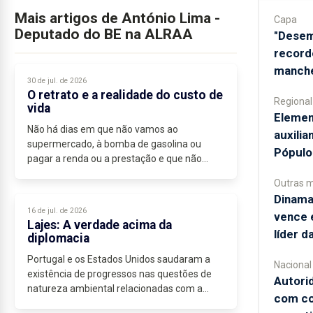
Mais artigos de António Lima -
Capa
Deputado do BE na ALRAA
"Desem
record
manche
30 de jul. de 2026
O retrato e a realidade do custo de
Regional
vida
​Eleme
Não há dias em que não vamos ao
auxilia
supermercado, à bomba de gasolina ou
Pópulo
pagar a renda ou a prestação e que não
pensemos que os preços...
Outras 
Dinama
16 de jul. de 2026
vence 
Lajes: A verdade acima da
líder d
diplomacia
Portugal e os Estados Unidos saudaram a
Nacional
existência de progressos nas questões de
Autori
natureza ambiental relacionadas com a
com co
atividade da Base.” A citação é do