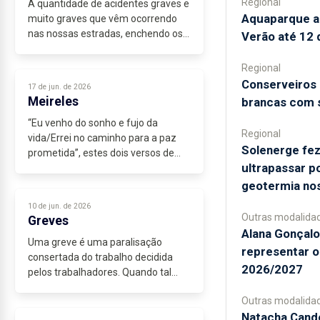
Regional
A quantidade de acidentes graves e
Aquaparque a
muito graves que vêm ocorrendo
nas nossas estradas, enchendo os
Verão até 12
nossos hospitais e cemitérios de
vítimas das manobras impróprias e
Regional
perigosas, tem de obrigar-nos...
Conserveiros 
17 de jun. de 2026
Meireles
brancas com 
“Eu venho do sonho e fujo da
Regional
vida/Errei no caminho para a paz
Solenerge fez
prometida”, estes dois versos de
ultrapassar p
Natália Correia são a definição
dum...
geotermia no
10 de jun. de 2026
Outras modalida
Greves
Alana Gonçalo 
Uma greve é uma paralisação
representar o
consertada do trabalho decidida
2026/2027
pelos trabalhadores. Quando tal
paralisação é decidida pelos
Outras modalida
patrões, chama-se lockout. Trata-se
Natacha Cand
de formas de luta entre as partes