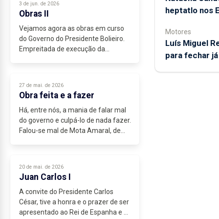
3 de jun. de 2026
para obrigarem...
heptatlo nos 
Obras II
Vejamos agora as obras em curso
Motores
do Governo do Presidente Bolieiro.
Luís Miguel 
Empreitada de execução da
para fechar j
variante à cidade da Horta - 2ª fase ,
14 milhões, acessibilidade,
mobilidade e segurança rodoviárias
27 de mai. de 2026
-Ligação,...
Obra feita e a fazer
Há, entre nós, a mania de falar mal
do governo e culpá-lo de nada fazer.
Falou-se mal de Mota Amaral, de
César, de Vasco Cordeiro e, agora,
chegou a vez de Bolieiro.
Claro que as pessoas se
20 de mai. de 2026
esquecem...
Juan Carlos I
A convite do Presidente Carlos
César, tive a honra e o prazer de ser
apresentado ao Rei de Espanha e à