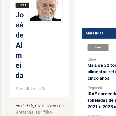
OPINIÃO
Jo
sé
de
Mais lidas
Al
Hoje
m
Capa
ei
Mais de 32 to
alimentos ret
da
cinco anos
Regional
1 DE JUL. DE 2026
IRAE apreend
toneladas de 
Em 1975, este jovem da
2021 e 2025 
Bretanha, 18º filho