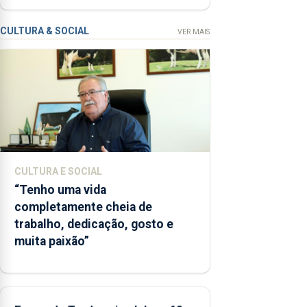
terceira
vez
CULTURA & SOCIAL
VER MAIS
desde o
início da
época
balnear
CULTURA E SOCIAL
“Tenho uma vida
completamente cheia de
trabalho, dedicação, gosto e
muita paixão”