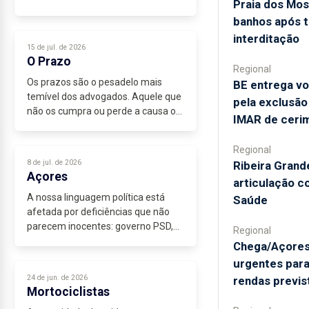
Praia dos Mos
que me agrade, nestas vésperas de
banhos após t
férias. Ainda pensei divagar sobre
interditação
aquela história duma jovem...
15 de jul. de 2026
O Prazo
Regional
Os prazos são o pesadelo mais
BE entrega vo
temível dos advogados. Aquele que
pela exclusã
não os cumpra ou perde a causa ou
IMAR de cerim
é multado.
Mais de sessenta anos de
Regional
advocacia eram para já me terem
8 de jul. de 2026
Ribeira Grand
calejado o suficiente para não...
Açores
articulação 
A nossa linguagem política está
Saúde
afetada por deficiências que não
parecem inocentes: governo PSD,
Regional
região, presidente do PS regional,...
Chega/Açores
urgentes para
24 de jun. de 2026
rendas previs
Mortociclistas