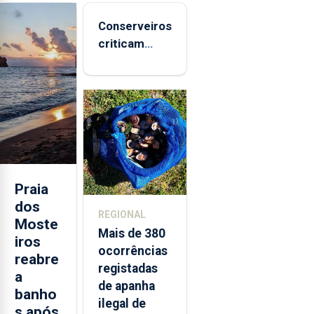
Conserveiros
criticam
marcas
brancas com
selo Marca
Açores
Praia
dos
REGIONAL
Moste
Mais de 380
iros
ocorrências
reabre
registadas
a
de apanha
banho
ilegal de
s após