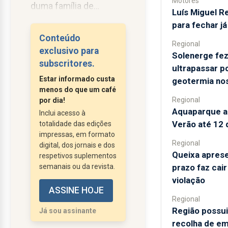
Motores
duma família de
Luís Miguel 
agricultores, destinado
para fechar j
a Padre mas licenciado
Conteúdo
Regional
em História e casado
exclusivo para
Solenerge fez
com a bela filha do
subscritores.
ultrapassar p
Médico da terra onde
Estar informado custa
geotermia no
nascera, cumpriu o
menos do que um café
serviço militar como
Regional
por dia!
Aquaparque a
oficial, em Angola, onde
Inclui acesso à
Verão até 12
totalidade das edições
tiveram dois filhos,
impressas, em formato
chegando a Deputado
Regional
digital, dos jornais e dos
da Assembleia Nacional
Queixa aprese
respetivos suplementos
de Marcello Caetano
semanais ou da revista.
prazo faz cai
onde se aproximava do
violação
ASSINE HOJE
grupo de Sá Carneiro;
Regional
foi apanhado pela
Região possui
Já sou assinante
revolução de abril...
recolha de em