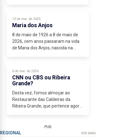
Rainha Sofia, filha do Rei da Grécia,
aquando do banquete que, no
sumptuoso Palácio de Santana,...
13 de mai. de 2026
Maria dos Anjos
8 de maio de 1926 a 8 de maio de
2026, cem anos passaram na vida
de Maria dos Anjos, nascida na
freguesia de S. Pedro da nossa
cidade e hoje residente na de S.
José. É a primeira pessoa que
6 de mai. de 2026
conheci...
CNN ou CBS ou Ribeira
Grande?
Desta vez, fomos almoçar ao
Restaurante das Caldeiras da
Ribeira Grande, que pertence agora
aos filhos do meu compadre Manuel
Tavares Brum. Compadre, não
porque tivéssemos sido padrinhos
PUB
dos filhos...
REGIONAL
VER MAIS