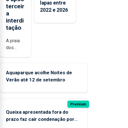
lapas entre
terceir
2022 e 2026
a
interdi
tação
A praia
dos
Mosteiros
reabriu a
banhos,
Aquaparque acolhe Noites de
depois
Verão até 12 de setembro
de ter
estado
interditada
devido “a
Premium
contaminação
Queixa apresentada fora do
microbiológica”,
prazo faz cair condenação por
pela
violação