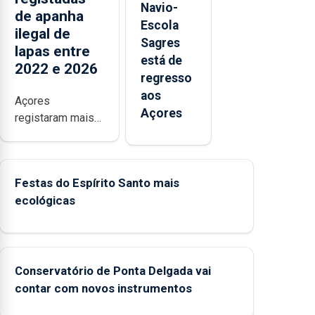
Navio-
de apanha
Escola
ilegal de
Sagres
lapas entre
está de
2022 e 2026
regresso
aos
Açores
Açores
registaram mais
de 380
ocorrências e
mais de 160
Festas do Espírito Santo mais
inspeções
ecológicas
relacionadas com
a apanha ilegal de
lapas entre 2022
e 2026. A ilha das
Flores apresenta
Conservatório de Ponta Delgada vai
um “decréscimo
contar com novos instrumentos
significativo” da