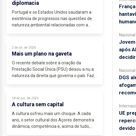
diplomacia
França
Portugal e os Estados Unidos saudaram a
hantaví
existência de progressos nas questões de
human
natureza ambiental relacionadas com a
atividade da Base.” A citação é do
Nacional
comunicado do Ministério dos Negócios
Jovem 
Estrangeiros,...
2 de jul. de 2026
após A
Mais um plano na gaveta
decidi
O recente debate sobre a criação da
Prestação Social Única (PSU) deixou a nu a
Nacional
natureza da direita que governa o país. Faz
DGS ale
parte do seu ADN a discriminação de classe.
afogam
Repare-se: os mais pobres...
recom
18 de jun. de 2026
A cultura sem capital
Internac
UE pre
A cultura sofreu mais um choque. A cada
ano, o setor cultural dos Açores demonstra
reperc
dinâmica, competência e, acima de tudo,
devido 
vontade...