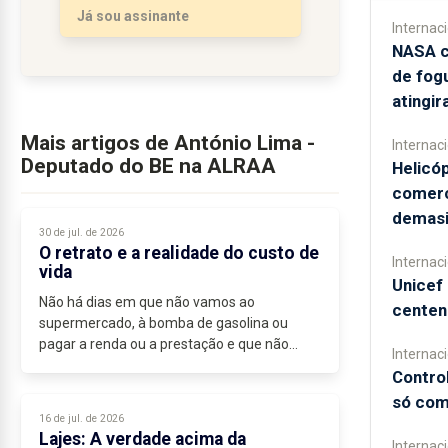
Já sou assinante
trabalhadores...
Internac
NASA c
de fog
atingir
Mais artigos de António Lima -
Internac
Deputado do BE na ALRAA
Helicó
comerc
demasi
30 de jul. de 2026
O retrato e a realidade do custo de
Internac
vida
Unicef 
Não há dias em que não vamos ao
centen
supermercado, à bomba de gasolina ou
pagar a renda ou a prestação e que não
Internac
pensemos que os preços...
Contro
só com
16 de jul. de 2026
Lajes: A verdade acima da
Internac