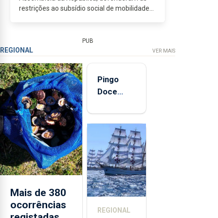
restrições ao subsídio social de mobilidade
(SSM) impostas pelo Governo da AD resulta
de um misto de centralismo e de fé...
PUB
REGIONAL
VER MAIS
Pingo
Doce
abre esta
quinta-
feira nova
loja em
São
Sebastião
e cria 30
postos de
Mais de 380
trabalho
ocorrências
REGIONAL
registadas