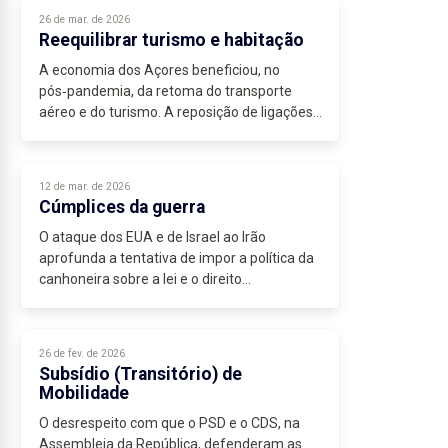
26 de mar. de 2026
Reequilibrar turismo e habitação
A economia dos Açores beneficiou, no
pós‑pandemia, da retoma do transporte
aéreo e do turismo. A reposição de ligações
regulares, com alguma previsibilidade, e o
renovado interesse dos operadores
internacionais...
12 de mar. de 2026
Cúmplices da guerra
O ataque dos EUA e de Israel ao Irão
aprofunda a tentativa de impor a política da
canhoneira sobre a lei e o direito
internacional,...
26 de fev. de 2026
Subsídio (Transitório) de
Mobilidade
O desrespeito com que o PSD e o CDS, na
Assembleia da República, defenderam as