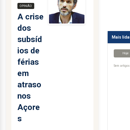
OPINIÃO
A crise
dos
subsíd
Mais lida
ios de
Hoje
férias
Sem artigos 
em
atraso
nos
Açore
s