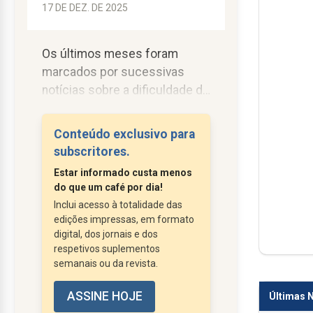
17 DE DEZ. DE 2025
Os últimos meses foram
marcados por sucessivas
notícias sobre a dificuldade de
várias empresas e instituições
em pagar o subsídio de férias
Conteúdo exclusivo para
(14.º mês).
subscritores.
Primeiro foi a SATA que,
Estar informado custa menos
devido a mais uma crise de
do que um café por dia!
tesouraria, não pagou na data
Inclui acesso à totalidade das
prevista a totalidade do
edições impressas, em formato
subsídio de férias. Quem se
digital, dos jornais e dos
respetivos suplementos
lembra da promessa do
semanais ou da revista.
Governo Regional das direitas:
“Salvar a SATA”? O resultado
ASSINE HOJE
Últimas N
está à vista: 1.600