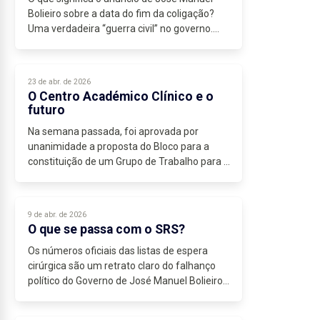
Bolieiro sobre a data do fim da coligação?
Uma verdadeira “guerra civil” no governo.
Mesmo antes do anúncio de Bolieiro, o CDS
já se comportava como estando...
23 de abr. de 2026
O Centro Académico Clínico e o
futuro
Na semana passada, foi aprovada por
unanimidade a proposta do Bloco para a
constituição de um Grupo de Trabalho para a
criação do...
9 de abr. de 2026
O que se passa com o SRS?
Os números oficiais das listas de espera
cirúrgica são um retrato claro do falhanço
político do Governo de José Manuel Bolieiro
na gestão do Serviço Regional de Saúde. Em
fevereiro de 2026, havia 13.480...