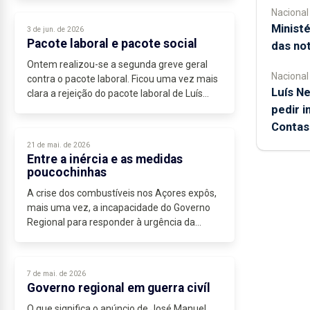
Nacional
Ministé
3 de jun. de 2026
Pacote laboral e pacote social
das not
Ontem realizou-se a segunda greve geral
Nacional
contra o pacote laboral. Ficou uma vez mais
Luís Ne
clara a rejeição do pacote laboral de Luís
Montenegro. Assim o indicam não só as
pedir i
greves, mas também os estudos de...
Contas
21 de mai. de 2026
Entre a inércia e as medidas
poucochinhas
A crise dos combustíveis nos Açores expôs,
mais uma vez, a incapacidade do Governo
Regional para responder à urgência da
situação.
Em março, o Bloco apresentou propostas
concretas para mitigar o...
7 de mai. de 2026
Governo regional em guerra civíl
O que significa o anúncio de José Manuel