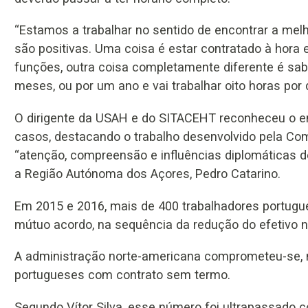
“Estamos a trabalhar no sentido de encontrar a mel
são positivas. Uma coisa é estar contratado à hor
funções, outra coisa completamente diferente é sab
meses, ou por um ano e vai trabalhar oito horas por di
O dirigente da USAH e do SITACEHT reconheceu o e
casos, destacando o trabalho desenvolvido pela Co
“atenção, compreensão e influências diplomáticas d
a Região Autónoma dos Açores, Pedro Catarino.
Em 2015 e 2016, mais de 400 trabalhadores portugu
mútuo acordo, na sequência da redução do efetivo n
A administração norte-americana comprometeu-se, na
portugueses com contrato sem termo.
Segundo Vítor Silva, esse número foi ultrapassado 