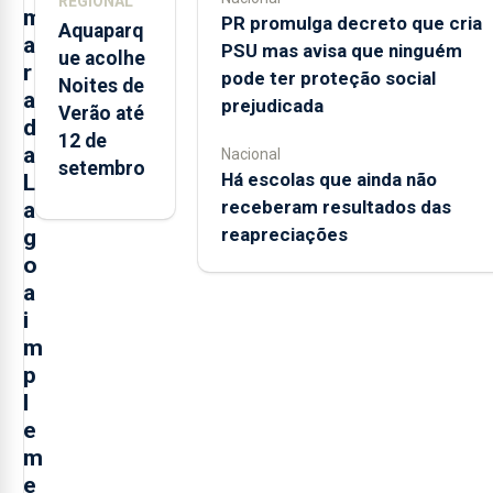
REGIONAL
m
PR promulga decreto que cria
Aquaparq
a
PSU mas avisa que ninguém
ue acolhe
r
pode ter proteção social
Noites de
a
prejudicada
Verão até
d
12 de
a
Nacional
setembro
Há escolas que ainda não
L
receberam resultados das
a
reapreciações
g
o
a
i
m
p
l
e
m
e