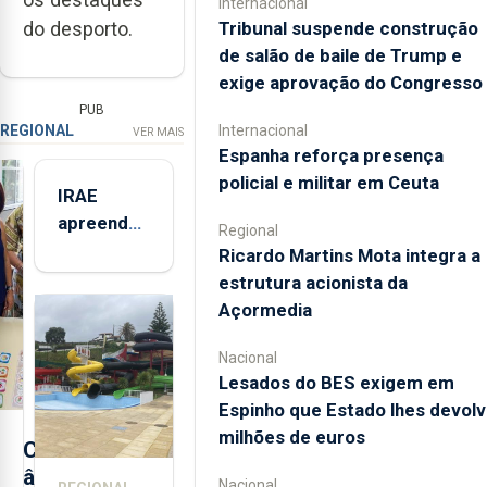
Internacional
Tribunal suspende construção
do desporto.
de salão de baile de Trump e
exige aprovação do Congresso
PUB
Internacional
REGIONAL
VER MAIS
Espanha reforça presença
policial e militar em Ceuta
IRAE
apreendeu
Regional
mais de 32
Ricardo Martins Mota integra a
toneladas
estrutura acionista da
de
Açormedia
alimentos
entre
Nacional
Lesados do BES exigem em
2021 e
Espinho que Estado lhes devolv
2025 nos
milhões de euros
Açores
C
â
Nacional