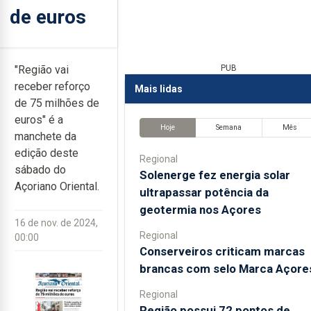
de euros
"Região vai
PUB
receber reforço
Mais lidas
de 75 milhões de
euros" é a
Hoje
Semana
Mês
manchete da
edição deste
Regional
sábado do
Solenerge fez energia solar
Açoriano Oriental.
ultrapassar potência da
geotermia nos Açores
16 de nov. de 2024,
Regional
00:00
Conserveiros criticam marcas
brancas com selo Marca Açore
Regional
Região possui 72 pontos de