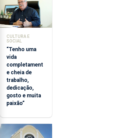
CULTURA E
SOCIAL
“Tenho uma
vida
completament
e cheia de
trabalho,
dedicação,
gosto e muita
paixão”