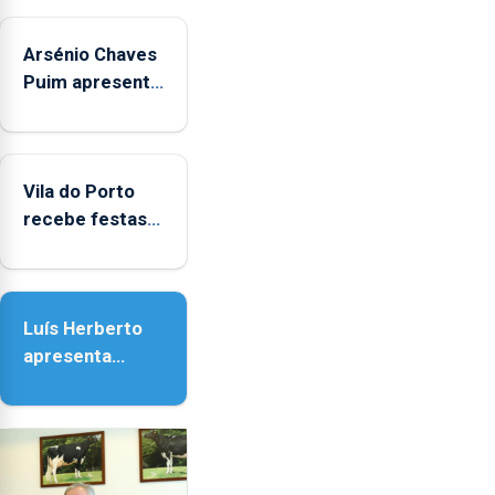
Arsénio Chaves
Puim apresenta
obras na
Biblioteca de
Vila do Porto
Vila do Porto
recebe festas
em honra de
Nossa Senhora
da Assunção
Luís Herberto
apresenta
‘Lugares da
Paisagem’