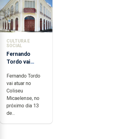
CULTURA E
SOCIAL
Fernando
Tordo vai
celebrar 60
Fernando Tordo
anos de
vai atuar no
carreira no
Coliseu
Coliseu
Micaelense, no
Micaelense
próximo dia 13
de...