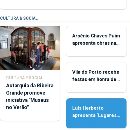
CULTURA & SOCIAL
Arsénio Chaves Puim
apresenta obras na
Biblioteca de Vila do
Porto
Vila do Porto recebe
CULTURA E SOCIAL
festas em honra de
Autarquia da Ribeira
Nossa Senhora da
Grande promove
Assunção
iniciativa "Museus
no Verão"
Luís Herberto
apresenta ‘Lugares
da Paisagem’