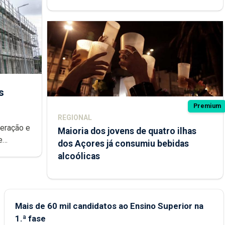
s
Premium
REGIONAL
peração e
Maioria dos jovens de quatro ilhas
e
dos Açores já consumiu bebidas
ional.
alcoólicas
Mais de 60 mil candidatos ao Ensino Superior na
1.ª fase