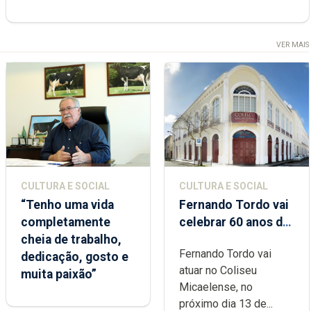
VER MAIS
CULTURA E SOCIAL
CULTURA E SOCIAL
“Tenho uma vida
Fernando Tordo vai
completamente
celebrar 60 anos de
cheia de trabalho,
carreira no Coliseu
Fernando Tordo vai
dedicação, gosto e
Micaelense
atuar no Coliseu
muita paixão”
Micaelense, no
próximo dia 13 de...