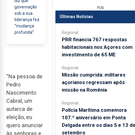
diz que
governação
PUB
sob a sua
Últimas Notícias
liderança fez
“mudança
profunda”
Regional
PRR financia 767 respostas
habitacionais nos Açores com
investimento de 65 ME
Regional
Missão cumprida: militares
“Na pessoa de
açorianos regressam após
Pedro
missão na Roménia
Nascimento
Cabral, um
Regional
autarca de
Polícia Marítima comemora
eleição, eu
107.º aniversário em Ponta
Delgada entre os dias 5 e 13 d
quero anunciar
setembro
às senhoras e