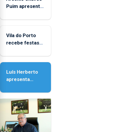
Puim apresenta
obras na
Biblioteca de
Vila do Porto
Vila do Porto
recebe festas
em honra de
Nossa Senhora
da Assunção
Luís Herberto
apresenta
‘Lugares da
Paisagem’