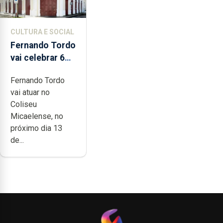
CULTURA E SOCIAL
Fernando Tordo
vai celebrar 60
anos de carreira
Fernando Tordo
no Coliseu
vai atuar no
Micaelense
Coliseu
Micaelense, no
próximo dia 13
de...