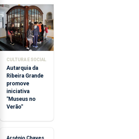
65
milhões
de
euros
e
abrange
767
respostas
CULTURA E SOCIAL
habitacionais,
Autarquia da
anunciou
Ribeira Grande
o
promove
Governo
iniciativa
Regional.
"Museus no
Verão"
Arsénio Chaves