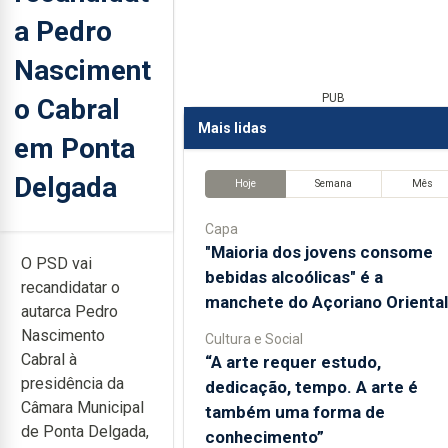
a Pedro
Nasciment
PUB
o Cabral
Mais lidas
em Ponta
Delgada
Hoje
Semana
Mês
Capa
"Maioria dos jovens consome
O PSD vai
bebidas alcoólicas" é a
recandidatar o
manchete do Açoriano Oriental
autarca Pedro
Nascimento
Cultura e Social
Cabral à
“A arte requer estudo,
presidência da
dedicação, tempo. A arte é
Câmara Municipal
também uma forma de
de Ponta Delgada,
conhecimento”