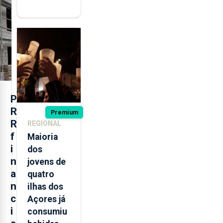
militares
açorianos
regressam
após
missão na
Roménia
P
R
Premium
R
REGIONAL
f
Maioria
i
dos
n
jovens de
a
quatro
n
ilhas dos
c
Açores já
i
consumiu