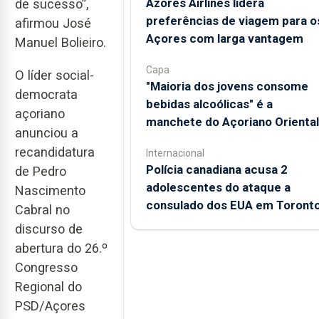
Azores Airlines lidera
de sucesso”,
preferências de viagem para o
afirmou José
Açores com larga vantagem
Manuel Bolieiro.
Capa
O líder social-
"Maioria dos jovens consome
democrata
bebidas alcoólicas" é a
açoriano
manchete do Açoriano Oriental
anunciou a
recandidatura
Internacional
Polícia canadiana acusa 2
de Pedro
adolescentes do ataque a
Nascimento
consulado dos EUA em Toront
Cabral no
discurso de
abertura do 26.º
Congresso
Regional do
PSD/Açores