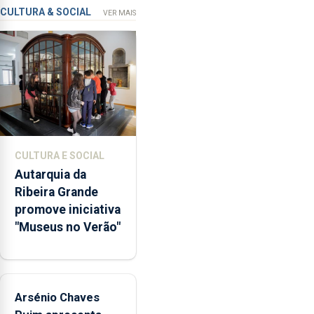
que
CULTURA & SOCIAL
VER MAIS
garante
a
abertura
dos
museus
e
núcleos
museológicos
CULTURA E SOCIAL
integrados
Autarquia da
na
Ribeira Grande
Rede
promove iniciativa
Municipal
"Museus no Verão"
de
Museus
aos
sábados
Arsénio Chaves
durante