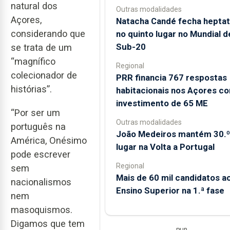
natural dos
Outras modalidades
Açores,
Natacha Candé fecha heptat
considerando que
no quinto lugar no Mundial d
Sub-20
se trata de um
“magnífico
Regional
colecionador de
PRR financia 767 respostas
histórias”.
habitacionais nos Açores c
investimento de 65 ME
“Por ser um
Outras modalidades
português na
João Medeiros mantém 30.º
América, Onésimo
lugar na Volta a Portugal
pode escrever
Regional
sem
Mais de 60 mil candidatos a
nacionalismos
Ensino Superior na 1.ª fase
nem
masoquismos.
Digamos que tem