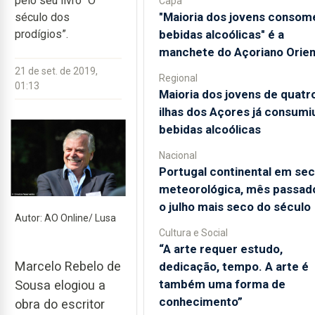
pelo seu livro “O
Capa
"Maioria dos jovens consom
século dos
bebidas alcoólicas" é a
prodígios”.
manchete do Açoriano Orien
21 de set. de 2019,
Regional
01:13
Maioria dos jovens de quatr
ilhas dos Açores já consumi
bebidas alcoólicas
Nacional
Portugal continental em se
meteorológica, mês passado
o julho mais seco do século
Autor: AO Online/ Lusa
Cultura e Social
“A arte requer estudo,
Marcelo Rebelo de
dedicação, tempo. A arte é
também uma forma de
Sousa elogiou a
conhecimento”
obra do escritor