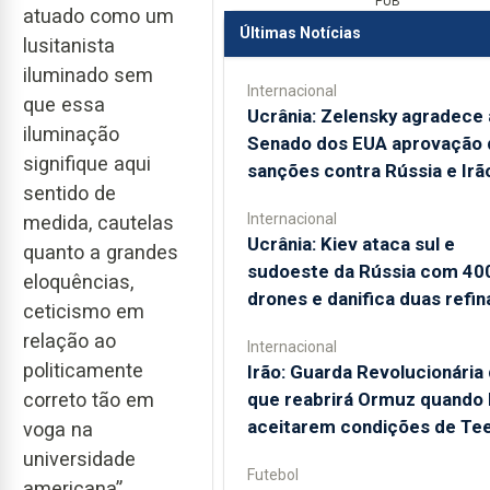
PUB
atuado como um
Últimas Notícias
lusitanista
iluminado sem
Internacional
que essa
Ucrânia: Zelensky agradece
iluminação
Senado dos EUA aprovação 
signifique aqui
sanções contra Rússia e Irã
sentido de
Internacional
medida, cautelas
Ucrânia: Kiev ataca sul e
quanto a grandes
sudoeste da Rússia com 40
eloquências,
drones e danifica duas refin
ceticismo em
relação ao
Internacional
politicamente
Irão: Guarda Revolucionária 
que reabrirá Ormuz quando
correto tão em
aceitarem condições de Te
voga na
universidade
Futebol
americana”,