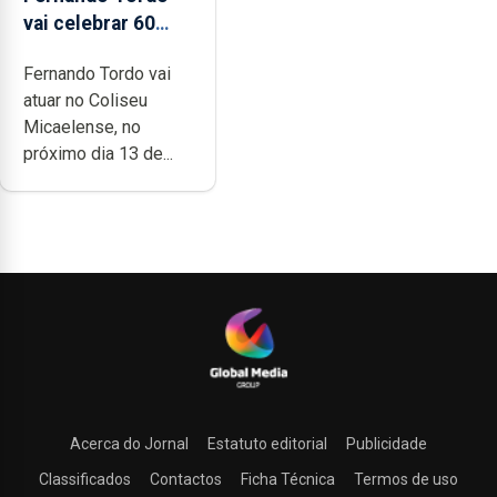
vai celebrar 60
anos de carreira
Fernando Tordo vai
no Coliseu
atuar no Coliseu
Micaelense
Micaelense, no
próximo dia 13 de...
Acerca do Jornal
Estatuto editorial
Publicidade
Classificados
Contactos
Ficha Técnica
Termos de uso