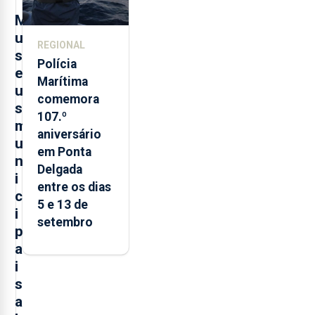
M
u
REGIONAL
s
Polícia
e
Marítima
u
comemora
s
107.º
m
aniversário
u
em Ponta
n
Delgada
i
entre os dias
c
5 e 13 de
i
setembro
p
a
i
s
a