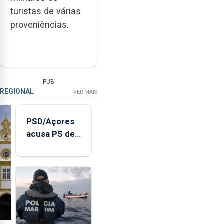
turistas de várias
proveniências.
PUB
REGIONAL
VER MAIS
PSD/Açores
acusa PS de
"posição
contraditória"
sobre
evolução
turística