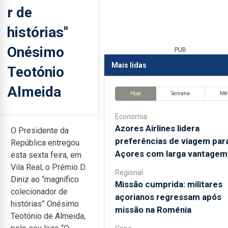
r de
histórias"
Onésimo
PUB
Mais lidas
Teotónio
Almeida
Hoje
Semana
Mê
Economia
Azores Airlines lidera
O Presidente da
preferências de viagem par
República entregou
Açores com larga vantagem
esta sexta feira, em
Vila Real, o Prémio D.
Regional
Diniz ao “magnífico
Missão cumprida: militares
colecionador de
açorianos regressam após
histórias” Onésimo
missão na Roménia
Teotónio de Almeida,