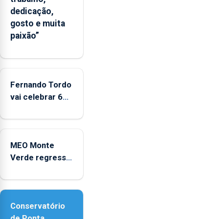
significativo”
dedicação,
da
gosto e muita
CPUE
paixão”
entre
2022
e
2025
Fernando Tordo
vai celebrar 60
anos de carreira
no Coliseu
Micaelense
MEO Monte
Verde regressa
com reforço da
acessibilidade
Conservatório
de Ponta