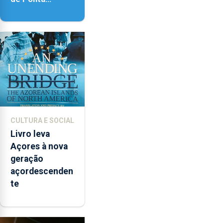
Delgada vai
contar com
novos
instrumentos
CULTURA E SOCIAL
Livro leva
Açores à nova
geração
açordescenden
te