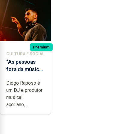
Premium
CULTURA E SOCIAL
“As pessoas
fora da música
não têm a
Diogo Raposo é
noção do quão
um DJ e produtor
difícil é
musical
produzir uma
açoriano,...
música”