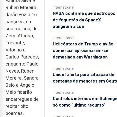
Fátima Silva e
Ruben Moreira
Internacional
NASA confirma que destroços
darão voz a 16
de foguetão da SpaceX
canções, na
atingiram a Lua
sua maioria, de
Zeca Afonso,
Internacional
Trovante,
Helicóptero de Trump e avião
Vitorino e
comercial aproximaram-se
Carlos Paredes;
demasiado em Washington
enquanto Paulo
Internacional
Neves, Ruben
Unicef alerta para situação de
Moreira, Sandra
centenas de menores em Ceut
Belo e Angelo
Melo ficarão
Internacional
Controlos internos em Scheng
encarregues de
só como “último recurso”
recitar oito
poemas,
Internacional