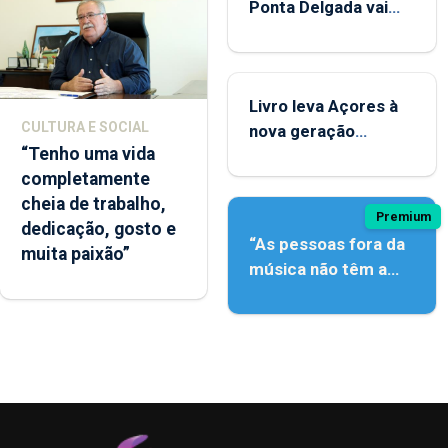
Ponta Delgada vai
contar com novos
instrumentos
Livro leva Açores à
CULTURA E SOCIAL
nova geração
“Tenho uma vida
açordescendente
completamente
cheia de trabalho,
Premium
dedicação, gosto e
“As pessoas fora da
muita paixão”
música não têm a
noção do quão difícil
é produzir uma
música”