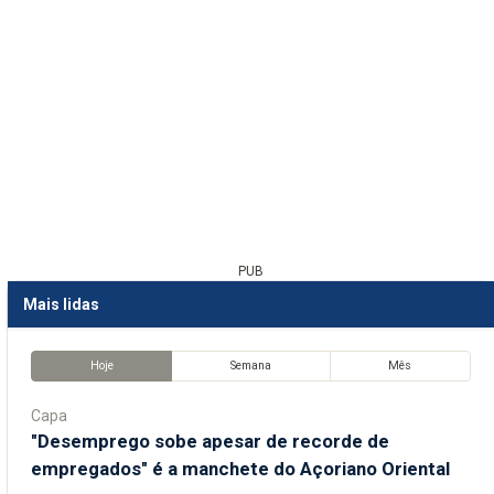
PUB
Mais lidas
Hoje
Semana
Mês
Capa
"Desemprego sobe apesar de recorde de
empregados" é a manchete do Açoriano Oriental