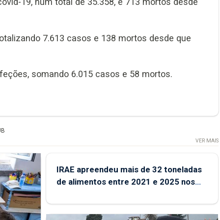
ovid-19, num total de 35.358, e 713 mortos desde
totalizando 7.613 casos e 138 mortos desde que
infeções, somando 6.015 casos e 58 mortos.
UB
VER MAIS
IRAE apreendeu mais de 32 toneladas
de alimentos entre 2021 e 2025 nos
Açores