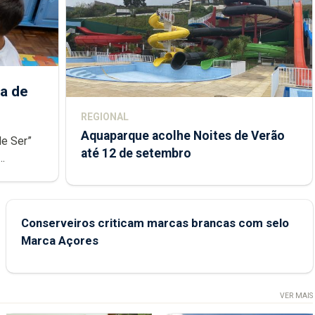
a de
REGIONAL
Aquaparque acolhe Noites de Verão
de Ser”
até 12 de setembro
junto das
Conserveiros criticam marcas brancas com selo
Marca Açores
VER MAIS