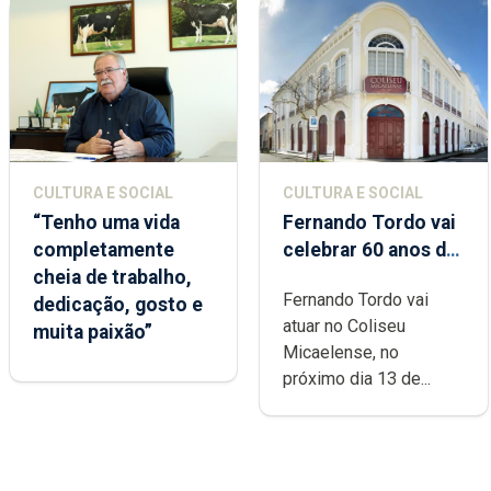
CULTURA E SOCIAL
CULTURA E SOCIAL
“Tenho uma vida
Fernando Tordo vai
completamente
celebrar 60 anos de
cheia de trabalho,
carreira no Coliseu
Fernando Tordo vai
dedicação, gosto e
Micaelense
atuar no Coliseu
muita paixão”
Micaelense, no
próximo dia 13 de...