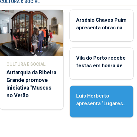
CULTURA & SOCIAL
Arsénio Chaves Puim
apresenta obras na
Biblioteca de Vila do
Porto
Vila do Porto recebe
CULTURA E SOCIAL
festas em honra de
Autarquia da Ribeira
Nossa Senhora da
Grande promove
Assunção
iniciativa "Museus
no Verão"
Luís Herberto
apresenta ‘Lugares
da Paisagem’