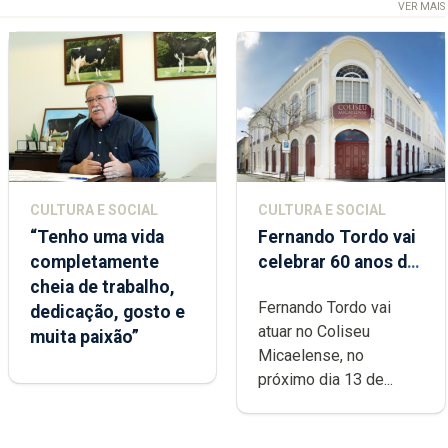
VER MAIS
CULTURA E SOCIAL
CULTURA E SOCIAL
“Tenho uma vida
Fernando Tordo vai
completamente
celebrar 60 anos de
cheia de trabalho,
carreira no Coliseu
Fernando Tordo vai
dedicação, gosto e
Micaelense
atuar no Coliseu
muita paixão”
Micaelense, no
próximo dia 13 de...