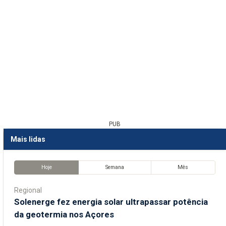
PUB
Mais lidas
Hoje
Semana
Mês
Regional
Solenerge fez energia solar ultrapassar potência
da geotermia nos Açores