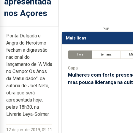
apresentada
nos Açores
PUB
Ponta Delgada e
Mais lidas
Angra do Heroísmo
fecham a digressão
Hoje
Semana
M
nacional do
lançamento de “A Vida
Capa
no Campo: Os Anos
Mulheres com forte presen
da Maturidade”, da
mas pouca liderança na cul
autoria de Joel Neto,
obra que será
apresentada hoje,
pelas 18h30, na
Livraria Leya-Solmar.
12 de jun. de 2019, 09:11