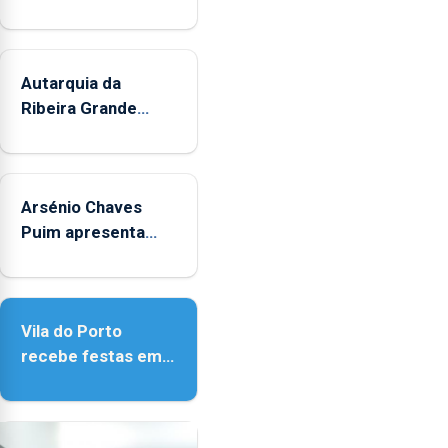
Autarquia da
Ribeira Grande
promove iniciativa
"Museus no Verão"
Arsénio Chaves
Puim apresenta
obras na Biblioteca
de Vila do Porto
Vila do Porto
recebe festas em
honra de Nossa
Senhora da
Assunção