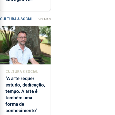
um
apartamentos na
modelo
freguesia da Maia
de
CULTURA & SOCIAL
VER MAIS
financiamento
para
os
bombeiros
dos
Açores
com
responsabilidades
partilhadas
CULTURA E SOCIAL
entre
“A arte requer
o
estudo, dedicação,
Governo
tempo. A arte é
Regional
também uma
e
forma de
os
conhecimento”
municípios.