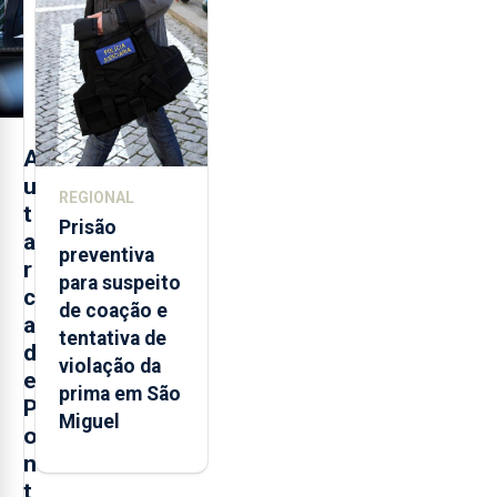
monitorização
de infrassons
dos Açores
A
u
REGIONAL
t
Prisão
a
preventiva
r
para suspeito
c
de coação e
a
tentativa de
d
violação da
e
prima em São
P
Miguel
o
n
t