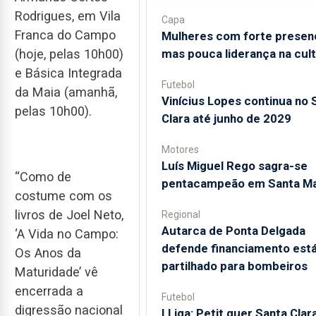
Rodrigues, em Vila
Capa
Franca do Campo
Mulheres com forte presen
(hoje, pelas 10h00)
mas pouca liderança na cul
e Básica Integrada
Futebol
da Maia (amanhã,
Vinícius Lopes continua no 
pelas 10h00).
Clara até junho de 2029
Motores
Luís Miguel Rego sagra-se
“Como de
pentacampeão em Santa Ma
costume com os
livros de Joel Neto,
Regional
Autarca de Ponta Delgada
‘A Vida no Campo:
defende financiamento está
Os Anos da
partilhado para bombeiros
Maturidade’ vê
encerrada a
Futebol
digressão nacional
I Liga: Petit quer Santa Clar