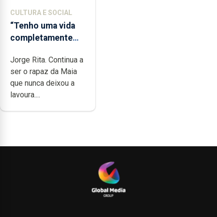
CULTURA E SOCIAL
“Tenho uma vida
completamente
cheia de trabalho,
Jorge Rita. Continua a
dedicação, gosto e
ser o rapaz da Maia
muita paixão”
que nunca deixou a
lavoura....