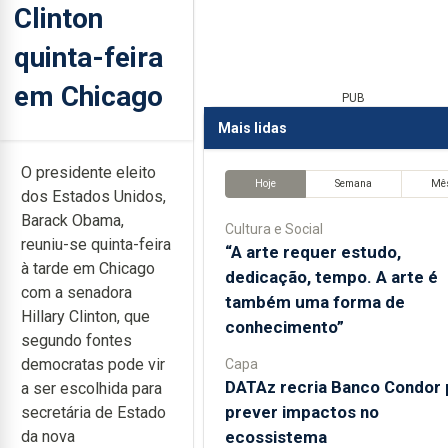
Clinton
quinta-feira
em Chicago
PUB
Mais lidas
O presidente eleito
Hoje
Semana
Mê
dos Estados Unidos,
Barack Obama,
Cultura e Social
reuniu-se quinta-feira
“A arte requer estudo,
à tarde em Chicago
dedicação, tempo. A arte é
com a senadora
também uma forma de
Hillary Clinton, que
conhecimento”
segundo fontes
democratas pode vir
Capa
DATAz recria Banco Condor 
a ser escolhida para
prever impactos no
secretária de Estado
ecossistema
da nova