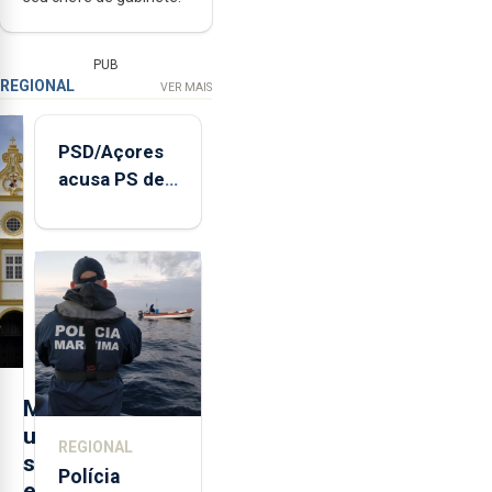
PUB
REGIONAL
VER MAIS
PSD/Açores
acusa PS de
"posição
contraditória"
sobre
evolução
turística
M
u
REGIONAL
s
Polícia
e