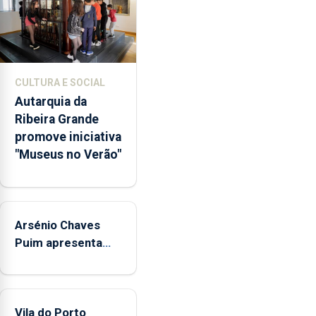
dos
museus
e
núcleos
museológicos
CULTURA E SOCIAL
integrados
Autarquia da
na
Ribeira Grande
Rede
promove iniciativa
Municipal
"Museus no Verão"
de
Museus
aos
sábados
Arsénio Chaves
durante
o
Puim apresenta
mês
obras na Biblioteca
de
de Vila do Porto
agosto,
entre
Vila do Porto