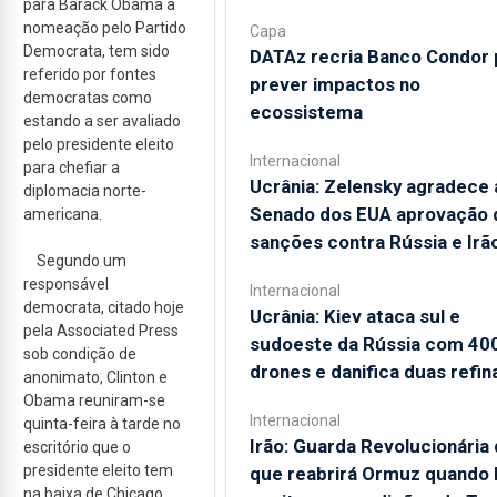
para Barack Obama a
nomeação pelo Partido
Capa
Democrata, tem sido
DATAz recria Banco Condor 
referido por fontes
prever impactos no
democratas como
ecossistema
estando a ser avaliado
pelo presidente eleito
Internacional
para chefiar a
Ucrânia: Zelensky agradece 
diplomacia norte-
Senado dos EUA aprovação 
americana.
sanções contra Rússia e Irã
Segundo um
responsável
Internacional
democrata, citado hoje
Ucrânia: Kiev ataca sul e
pela Associated Press
sudoeste da Rússia com 40
sob condição de
drones e danifica duas refin
anonimato, Clinton e
Obama reuniram-se
Internacional
quinta-feira à tarde no
Irão: Guarda Revolucionária 
escritório que o
presidente eleito tem
que reabrirá Ormuz quando
na baixa de Chicago.