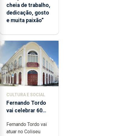
cheia de trabalho,
dedicação, gosto
e muita paixão”
CULTURA E SOCIAL
Fernando Tordo
vai celebrar 60
anos de carreira
Fernando Tordo vai
no Coliseu
atuar no Coliseu
Micaelense