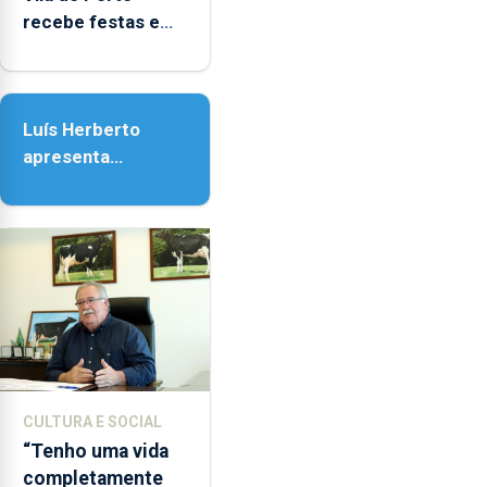
as
recebe festas em
14h00
honra de Nossa
e
Senhora da
as
Assunção
18h00.
Luís Herberto
apresenta
‘Lugares da
Paisagem’
CULTURA E SOCIAL
“Tenho uma vida
completamente