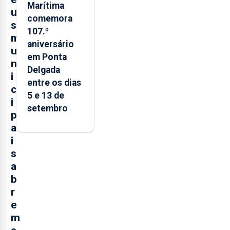
Marítima
u
comemora
s
107.º
m
aniversário
u
em Ponta
n
Delgada
i
entre os dias
c
5 e 13 de
i
setembro
p
a
i
s
a
b
r
e
m