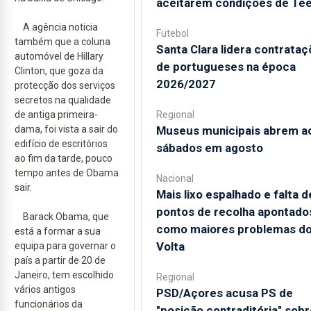
aceitarem condições de Te
A agência noticia
Futebol
também que a coluna
Santa Clara lidera contrata
automóvel de Hillary
de portugueses na época
Clinton, que goza da
2026/2027
protecção dos serviços
secretos na qualidade
de antiga primeira-
Regional
dama, foi vista a sair do
Museus municipais abrem a
edifício de escritórios
sábados em agosto
ao fim da tarde, pouco
tempo antes de Obama
Nacional
sair.
Mais lixo espalhado e falta d
pontos de recolha apontado
Barack Obama, que
como maiores problemas d
está a formar a sua
Volta
equipa para governar o
país a partir de 20 de
Janeiro, tem escolhido
Regional
vários antigos
PSD/Açores acusa PS de
funcionários da
"posição contraditória" sobr