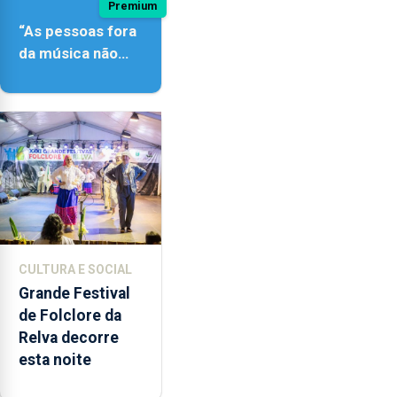
Premium
“As pessoas fora
da música não
têm a noção do
quão difícil é
produzir uma
música”
CULTURA E SOCIAL
Grande Festival
de Folclore da
Relva decorre
esta noite