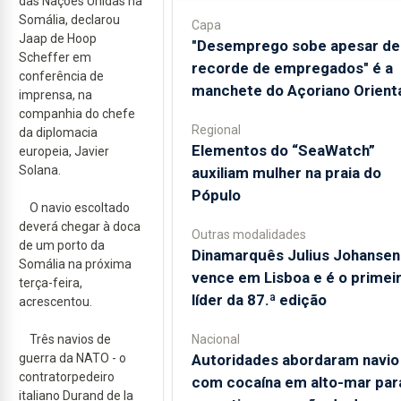
das Nações Unidas na
Somália, declarou
Capa
Jaap de Hoop
"Desemprego sobe apesar de
Scheffer em
recorde de empregados" é a
conferência de
manchete do Açoriano Orient
imprensa, na
companhia do chefe
Regional
da diplomacia
​Elementos do “SeaWatch”
europeia, Javier
Solana.
auxiliam mulher na praia do
Pópulo
O navio escoltado
deverá chegar à doca
Outras modalidades
de um porto da
Dinamarquês Julius Johansen
Somália na próxima
vence em Lisboa e é o primei
terça-feira,
líder da 87.ª edição
acrescentou.
Três navios de
Nacional
guerra da NATO - o
Autoridades abordaram navio
contratorpedeiro
com cocaína em alto-mar par
italiano Durand de la