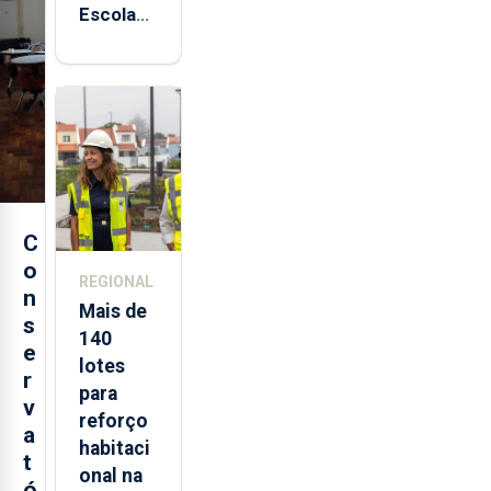
Escola
Sagres
está de
regresso
aos
Açores
C
o
REGIONAL
n
Mais de
s
140
e
lotes
r
para
v
reforço
a
habitaci
t
onal na
ó