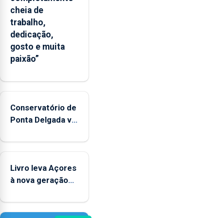
cheia de
trabalho,
dedicação,
gosto e muita
paixão”
Conservatório de
Ponta Delgada vai
contar com
novos
instrumentos
Livro leva Açores
à nova geração
açordescendente