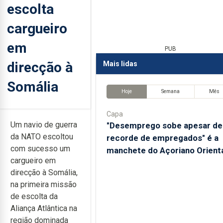
escolta
cargueiro
em
PUB
direcção à
Mais lidas
Somália
Hoje
Semana
Mês
Capa
Um navio de guerra
"Desemprego sobe apesar de
da NATO escoltou
recorde de empregados" é a
com sucesso um
manchete do Açoriano Orient
cargueiro em
direcção à Somália,
na primeira missão
de escolta da
Aliança Atlântica na
região dominada