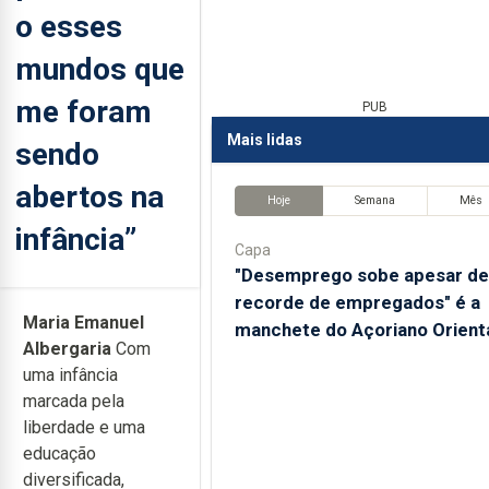
o esses
mundos que
me foram
PUB
Mais lidas
sendo
abertos na
Hoje
Semana
Mês
infância”
Capa
"Desemprego sobe apesar de
recorde de empregados" é a
Maria Emanuel
manchete do Açoriano Orient
Albergaria
Com
uma infância
marcada pela
liberdade e uma
educação
diversificada,