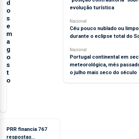
d
evolução turística
o
s
Nacional
e
Céu pouco nublado ou limpo
m
durante o eclipse total do So
a
g
Nacional
o
Portugal continental em sec
s
meteorológica, mês passado
t
o julho mais seco do século
o
A
Câmara
Municipal
da
Ribeira
PRR financia 767
Grande
respostas