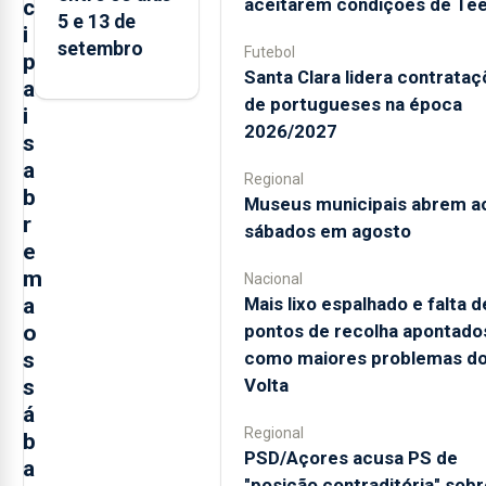
aceitarem condições de Te
c
5 e 13 de
i
setembro
Futebol
p
Santa Clara lidera contrata
a
de portugueses na época
i
2026/2027
s
a
Regional
b
Museus municipais abrem a
r
sábados em agosto
e
m
Nacional
Mais lixo espalhado e falta d
a
pontos de recolha apontado
o
como maiores problemas d
s
Volta
s
á
Regional
b
PSD/Açores acusa PS de
a
"posição contraditória" sobr