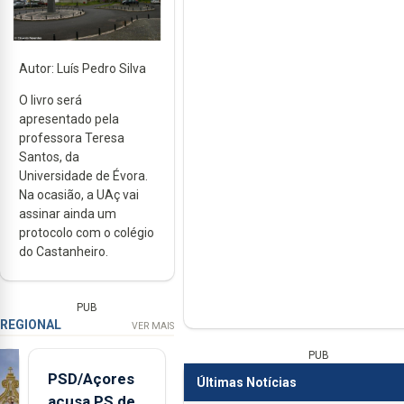
Autor: Luís Pedro Silva
O livro será
apresentado pela
professora Teresa
Santos, da
Universidade de Évora.
Na ocasião, a UAç vai
assinar ainda um
protocolo com o colégio
do Castanheiro.
PUB
REGIONAL
VER MAIS
PUB
PSD/Açores
Últimas Notícias
acusa PS de