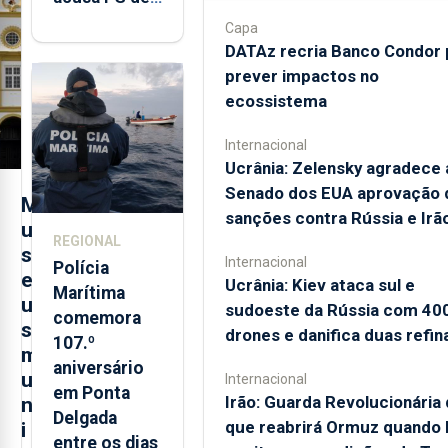
"posição
Capa
contraditória"
DATAz recria Banco Condor 
sobre
prever impactos no
evolução
ecossistema
turística
Internacional
Ucrânia: Zelensky agradece 
Senado dos EUA aprovação 
M
sanções contra Rússia e Irã
u
REGIONAL
s
Internacional
Polícia
e
Ucrânia: Kiev ataca sul e
Marítima
u
sudoeste da Rússia com 40
comemora
s
drones e danifica duas refin
107.º
m
aniversário
u
Internacional
em Ponta
Irão: Guarda Revolucionária 
n
Delgada
que reabrirá Ormuz quando
i
entre os dias