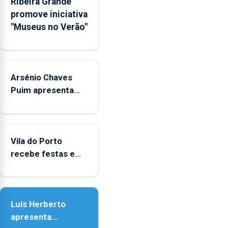
Ribeira Grande
Rede
promove iniciativa
Municipal
"Museus no Verão"
de
Museus
aos
sábados
Arsénio Chaves
durante
o
Puim apresenta
mês
obras na Biblioteca
de
de Vila do Porto
agosto,
entre
Vila do Porto
as
recebe festas em
14h00
honra de Nossa
e
Senhora da
as
Assunção
18h00.
Luís Herberto
apresenta