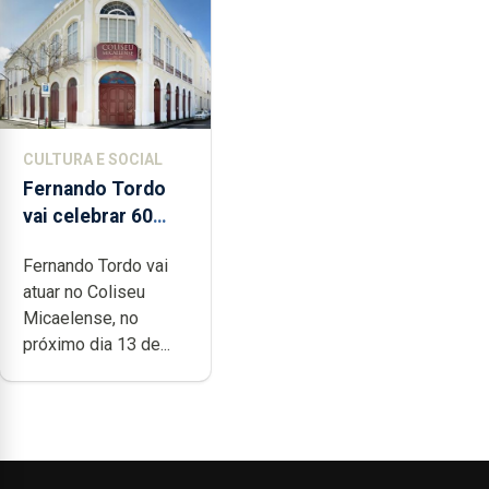
CULTURA E SOCIAL
Fernando Tordo
vai celebrar 60
anos de carreira
Fernando Tordo vai
no Coliseu
atuar no Coliseu
Micaelense
Micaelense, no
próximo dia 13 de...