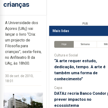
crianças
A Universidade dos
PUB
Açores (UAç) vai
Mais lidas
lançar o livro “Cria:
um projecto de
Hoje
Semana
Mê
Filosofia para
crianças”, sexta-feira,
Cultura e Social
no Anfiteatro B da
“A arte requer estudo,
UAç, às 18h00.
dedicação, tempo. A arte é
também uma forma de
30 de set. de 2010,
conhecimento”
18:01
Capa
DATAz recria Banco Condor 
prever impactos no
ecossistema