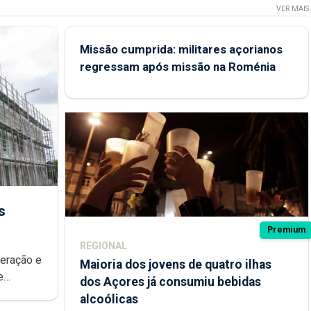
VER MAIS
Missão cumprida: militares açorianos
regressam após missão na Roménia
s
Premium
REGIONAL
peração e
Maioria dos jovens de quatro ilhas
e
dos Açores já consumiu bebidas
ional.
alcoólicas