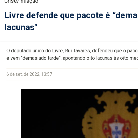
Crise/Inflação
Livre defende que pacote é “dema
lacunas"
O deputado único do Livre, Rui Tavares, defendeu que o pac
e vem “demasiado tarde”, apontando oito lacunas às oito me
6 de set. de 2022, 13:57