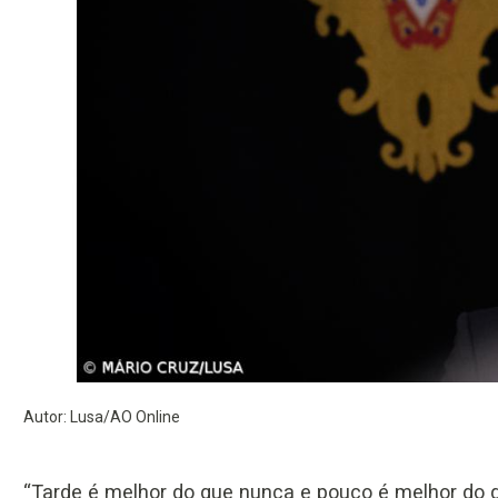
Autor: Lusa/AO Online
“Tarde é melhor do que nunca e pouco é melhor do 