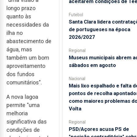
aceitarem condições de Te
longo prazo
Futebol
quanto às
Santa Clara lidera contrata
necessidades da
de portugueses na época
ilha no
2026/2027
abastecimento de
água, mas
Regional
Museus municipais abrem a
também um bom
sábados em agosto
aproveitamento
dos fundos
Nacional
comunitários".
Mais lixo espalhado e falta d
pontos de recolha apontado
A nova lagoa
como maiores problemas d
permite "uma
Volta
melhoria
significativa das
Regional
PSD/Açores acusa PS de
condições de
"posição contraditória" sobr