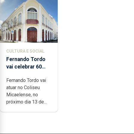
CULTURA E SOCIAL
Fernando Tordo
vai celebrar 60
anos de carreira
Fernando Tordo vai
no Coliseu
atuar no Coliseu
Micaelense
Micaelense, no
próximo dia 13 de...