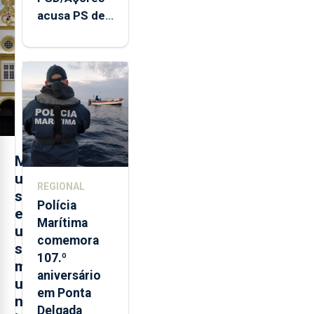
acusa PS de
"posição
contraditória"
sobre
evolução
turística
M
u
REGIONAL
s
Polícia
e
Marítima
u
comemora
s
107.º
m
aniversário
u
em Ponta
n
Delgada