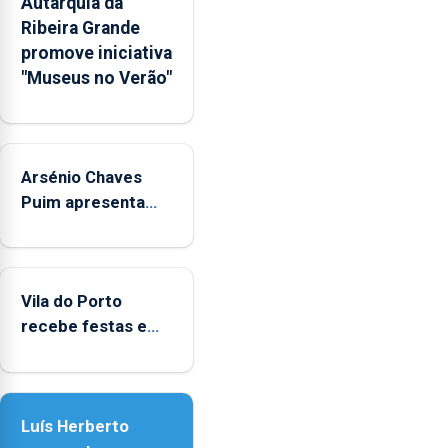
Autarquia da
na
Ribeira Grande
Rede
promove iniciativa
Municipal
"Museus no Verão"
de
Museus
aos
sábados
Arsénio Chaves
durante
o
Puim apresenta
mês
obras na Biblioteca
de
de Vila do Porto
agosto,
entre
Vila do Porto
as
recebe festas em
14h00
honra de Nossa
e
Senhora da
as
Assunção
18h00.
Luís Herberto