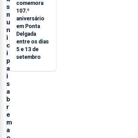
comemora
s
107.º
m
aniversário
u
em Ponta
n
Delgada
i
entre os dias
c
5 e 13 de
i
setembro
p
a
i
s
a
b
r
e
m
a
o