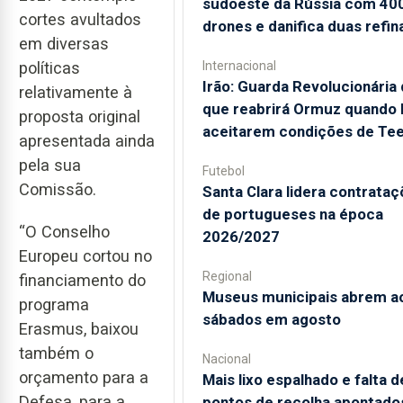
sudoeste da Rússia com 40
cortes avultados
drones e danifica duas refin
em diversas
Internacional
políticas
Irão: Guarda Revolucionária 
relativamente à
que reabrirá Ormuz quando
proposta original
aceitarem condições de Te
apresentada ainda
pela sua
Futebol
Comissão.
Santa Clara lidera contrata
de portugueses na época
“O Conselho
2026/2027
Europeu cortou no
Regional
financiamento do
Museus municipais abrem a
programa
sábados em agosto
Erasmus, baixou
também o
Nacional
orçamento para a
Mais lixo espalhado e falta d
Defesa, para a
pontos de recolha apontado