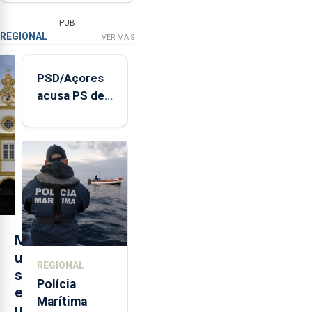
PUB
REGIONAL
VER MAIS
PSD/Açores
acusa PS de
"posição
contraditória"
sobre
evolução
turística
M
u
REGIONAL
s
Polícia
e
Marítima
u