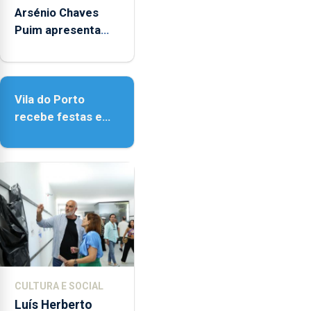
14h00
Arsénio Chaves
e
Puim apresenta
as
obras na Biblioteca
18h00.
de Vila do Porto
Vila do Porto
recebe festas em
honra de Nossa
Senhora da
Assunção
CULTURA E SOCIAL
Luís Herberto