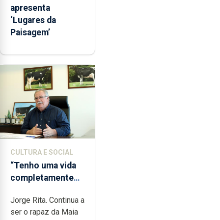
apresenta
‘Lugares da
Paisagem’
CULTURA E SOCIAL
“Tenho uma vida
completamente
cheia de trabalho,
Jorge Rita. Continua a
dedicação, gosto
ser o rapaz da Maia
e muita paixão”