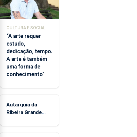
museus
e
núcleos
museológicos
CULTURA E SOCIAL
integrados
“A arte requer
na
estudo,
Rede
dedicação, tempo.
Municipal
A arte é também
de
uma forma de
Museus
conhecimento”
aos
sábados
durante
o
mês
Autarquia da
de
Ribeira Grande
agosto,
promove iniciativa
entre
"Museus no Verão"
as