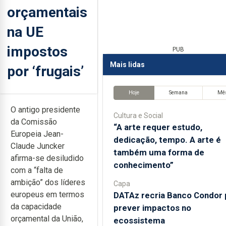
orçamentais
na UE
impostos
PUB
Mais lidas
por ‘frugais’
Hoje
Semana
Mê
O antigo presidente
Cultura e Social
da Comissão
“A arte requer estudo,
Europeia Jean-
dedicação, tempo. A arte é
Claude Juncker
também uma forma de
afirma-se desiludido
conhecimento”
com a “falta de
ambição” dos líderes
Capa
europeus em termos
DATAz recria Banco Condor 
da capacidade
prever impactos no
orçamental da União,
ecossistema