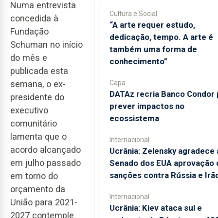
Numa entrevista
Cultura e Social
concedida à
“A arte requer estudo,
Fundação
dedicação, tempo. A arte é
Schuman no início
também uma forma de
do mês e
conhecimento”
publicada esta
Capa
semana, o ex-
DATAz recria Banco Condor 
presidente do
prever impactos no
executivo
ecossistema
comunitário
lamenta que o
Internacional
acordo alcançado
Ucrânia: Zelensky agradece 
em julho passado
Senado dos EUA aprovação 
sanções contra Rússia e Irã
em torno do
orçamento da
Internacional
União para 2021-
Ucrânia: Kiev ataca sul e
2027 contemple