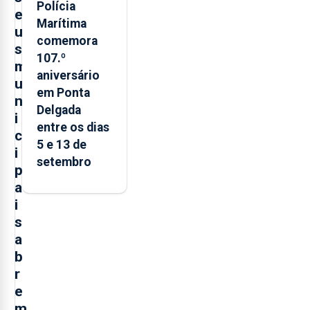
Polícia
e
Marítima
u
comemora
s
107.º
m
aniversário
u
em Ponta
n
Delgada
i
entre os dias
c
5 e 13 de
i
setembro
p
a
i
s
a
b
r
e
m