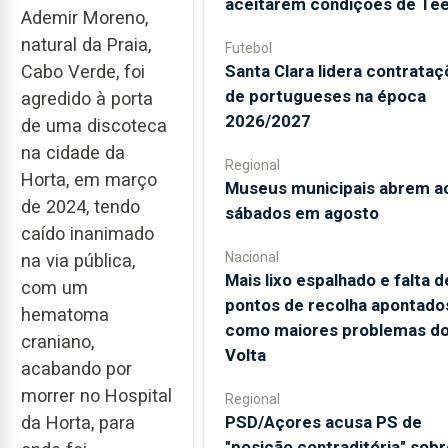
aceitarem condições de Te
Ademir Moreno,
natural da Praia,
Futebol
Cabo Verde, foi
Santa Clara lidera contrata
de portugueses na época
agredido à porta
2026/2027
de uma discoteca
na cidade da
Regional
Horta, em março
Museus municipais abrem a
de 2024, tendo
sábados em agosto
caído inanimado
Nacional
na via pública,
Mais lixo espalhado e falta d
com um
pontos de recolha apontado
hematoma
como maiores problemas d
craniano,
Volta
acabando por
morrer no Hospital
Regional
da Horta, para
PSD/Açores acusa PS de
"posição contraditória" sobr