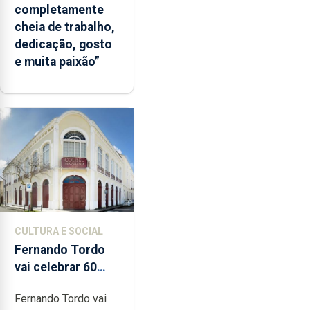
completamente
cheia de trabalho,
dedicação, gosto
e muita paixão”
CULTURA E SOCIAL
Fernando Tordo
vai celebrar 60
anos de carreira
Fernando Tordo vai
no Coliseu