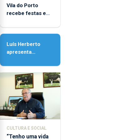
entre
Vila do Porto
as
recebe festas em
14h00
honra de Nossa
e
Senhora da
as
Assunção
18h00.
Luís Herberto
apresenta
‘Lugares da
Paisagem’
CULTURA E SOCIAL
“Tenho uma vida