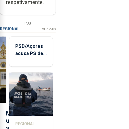
respetivamente.
PUB
REGIONAL
VER MAIS
PSD/Açores
acusa PS de
"posição
contraditória"
sobre
evolução
turística
M
u
REGIONAL
s