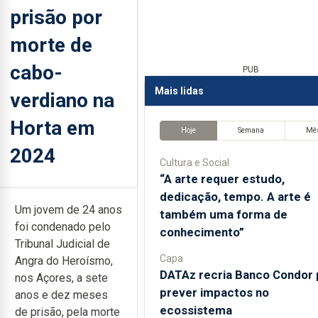
prisão por
morte de
cabo-
PUB
Mais lidas
verdiano na
Horta em
Hoje
Semana
Mê
2024
Cultura e Social
“A arte requer estudo,
dedicação, tempo. A arte é
Um jovem de 24 anos
também uma forma de
foi condenado pelo
conhecimento”
Tribunal Judicial de
Capa
Angra do Heroísmo,
DATAz recria Banco Condor 
nos Açores, a sete
prever impactos no
anos e dez meses
ecossistema
de prisão, pela morte