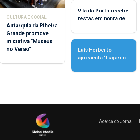
Vila do Porto recebe
CULTURA E SOCIAL
festas em honra de
Autarquia da Ribeira
Nossa Senhora da
Grande promove
Assunção
iniciativa "Museus
no Verão"
Luís Herberto
apresenta ‘Lugares
da Paisagem’
Acerca do Jornal