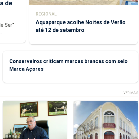
a de
REGIONAL
Aquaparque acolhe Noites de Verão
de Ser”
até 12 de setembro
junto das
Conserveiros criticam marcas brancas com selo
Marca Açores
VER MAIS