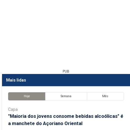
PUB
Mais lidas
Hoje
Semana
Mês
Capa
"Maioria dos jovens consome bebidas alcoólicas" é
a manchete do Açoriano Oriental