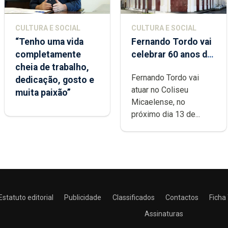
CULTURA E SOCIAL
CULTURA E SOCIAL
“Tenho uma vida
Fernando Tordo vai
completamente
celebrar 60 anos de
cheia de trabalho,
carreira no Coliseu
Fernando Tordo vai
dedicação, gosto e
Micaelense
atuar no Coliseu
muita paixão”
Micaelense, no
próximo dia 13 de...
Estatuto editorial
Publicidade
Classificados
Contactos
Ficha
Assinaturas