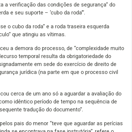
ta a verificação das condições de segurança” do
rda e seu suporte – ‘cubo da roda’”.
-se o cubo da roda” e a roda traseira esquerda
culo” que atingiu as vítimas.
eceu a demora do processo, de “complexidade muito
decurso temporal resulta da obrigatoriedade do
esignadamente em sede do exercício de direito de
rança jurídica (na parte em que o processo civil
icou cerca de um ano só a aguardar a avaliação do
m como idêntico período de tempo na sequência de
ubsequente tradução do documento”.
elos pais do menor “teve que aguardar as perícias
nda se encontrava na fase instrutória”, refere o