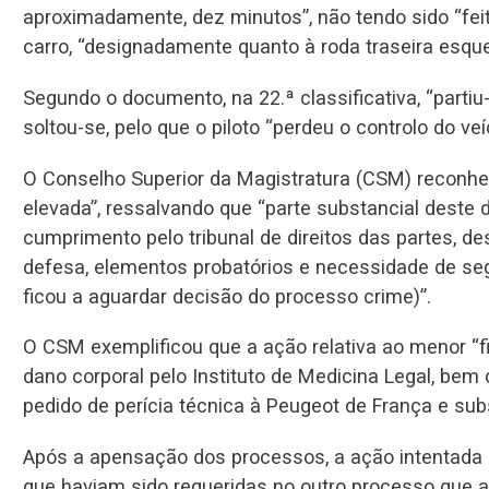
aproximadamente, dez minutos”, não tendo sido “fei
carro, “designadamente quanto à roda traseira esque
Segundo o documento, na 22.ª classificativa, “partiu
soltou-se, pelo que o piloto “perdeu o controlo do veí
O Conselho Superior da Magistratura (CSM) reconh
elevada”, ressalvando que “parte substancial deste 
cumprimento pelo tribunal de direitos das partes, d
defesa, elementos probatórios e necessidade de segu
ficou a aguardar decisão do processo crime)”.
O CSM exemplificou que a ação relativa ao menor “f
dano corporal pelo Instituto de Medicina Legal, be
pedido de perícia técnica à Peugeot de França e s
Após a apensação dos processos, a ação intentada p
que haviam sido requeridas no outro processo que ai