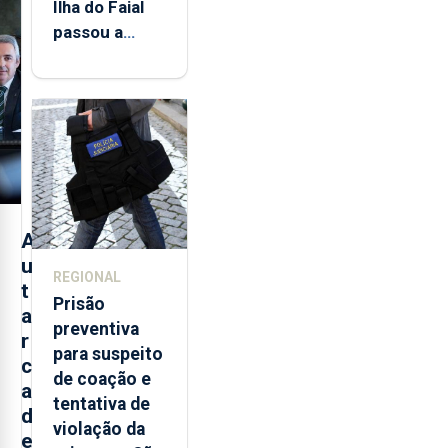
Ilha do Faial
passou a
integrar rede
de
monitorização
de infrassons
dos Açores
A
u
REGIONAL
t
Prisão
a
preventiva
r
para suspeito
c
de coação e
a
tentativa de
d
violação da
e