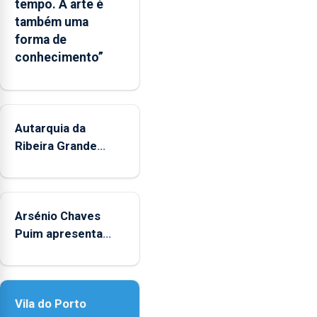
tempo. A arte é
Regional
também uma
e
forma de
os
conhecimento”
municípios.
Autarquia da
Ribeira Grande
promove iniciativa
"Museus no Verão"
Arsénio Chaves
Puim apresenta
obras na Biblioteca
de Vila do Porto
Vila do Porto