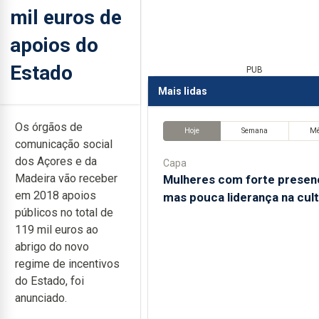
mil euros de
apoios do
Estado
PUB
Mais lidas
Os órgãos de
Hoje
Semana
M
comunicação social
dos Açores e da
Capa
Madeira vão receber
Mulheres com forte presen
em 2018 apoios
mas pouca liderança na cul
públicos no total de
119 mil euros ao
abrigo do novo
regime de incentivos
do Estado, foi
anunciado.