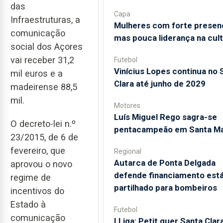
das
Capa
Infraestruturas, a
Mulheres com forte presen
comunicação
mas pouca liderança na cul
social dos Açores
vai receber 31,2
Futebol
Vinícius Lopes continua no 
mil euros e a
Clara até junho de 2029
madeirense 88,5
mil.
Motores
Luís Miguel Rego sagra-se
O decreto-lei n.º
pentacampeão em Santa Ma
23/2015, de 6 de
fevereiro, que
Regional
Autarca de Ponta Delgada
aprovou o novo
defende financiamento está
regime de
partilhado para bombeiros
incentivos do
Estado à
Futebol
comunicação
I Liga: Petit quer Santa Clar