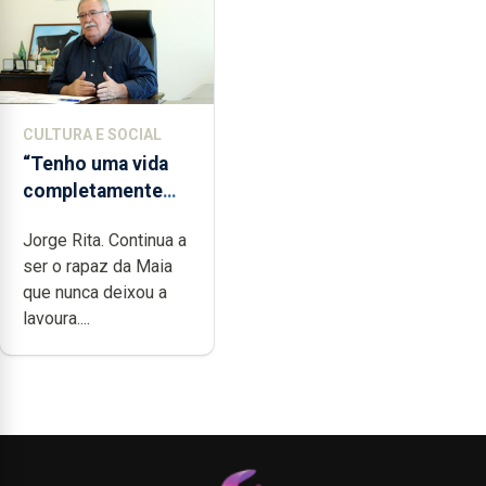
CULTURA E SOCIAL
“Tenho uma vida
completamente
cheia de trabalho,
Jorge Rita. Continua a
dedicação, gosto e
ser o rapaz da Maia
muita paixão”
que nunca deixou a
lavoura....