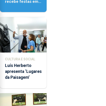
recebe festas em
honra de Nossa
Senhora da
Assunção
CULTURA E SOCIAL
Luís Herberto
apresenta ‘Lugares
da Paisagem’