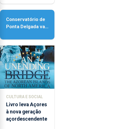
acessibilidade
Conservatório de
Ponta Delgada vai
contar com novos
instrumentos
CULTURA E SOCIAL
Livro leva Açores
à nova geração
açordescendente