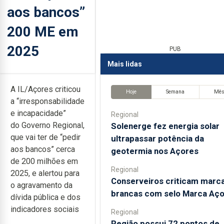
aos bancos”
200 ME em
2025
PUB
Mais lidas
A IL/Açores criticou
Hoje
Semana
Mê
a “irresponsabilidade
e incapacidade”
Regional
do Governo Regional,
Solenerge fez energia solar
que vai ter de “pedir
ultrapassar potência da
aos bancos” cerca
geotermia nos Açores
de 200 milhões em
Regional
2025, e alertou para
Conserveiros criticam marc
o agravamento da
brancas com selo Marca Aç
dívida pública e dos
indicadores sociais
Regional
Região possui 72 pontos de