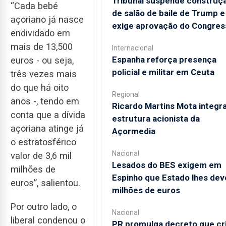
Tribunal suspende construç
“Cada bebé
de salão de baile de Trump e
açoriano já nasce
exige aprovação do Congres
endividado em
mais de 13,500
Internacional
Espanha reforça presença
euros - ou seja,
policial e militar em Ceuta
três vezes mais
do que há oito
Regional
anos -, tendo em
Ricardo Martins Mota integra
conta que a dívida
estrutura acionista da
açoriana atinge já
Açormedia
o estratosférico
Nacional
valor de 3,6 mil
Lesados do BES exigem em
milhões de
Espinho que Estado lhes dev
euros”, salientou.
milhões de euros
Por outro lado, o
Nacional
liberal condenou o
PR promulga decreto que cr