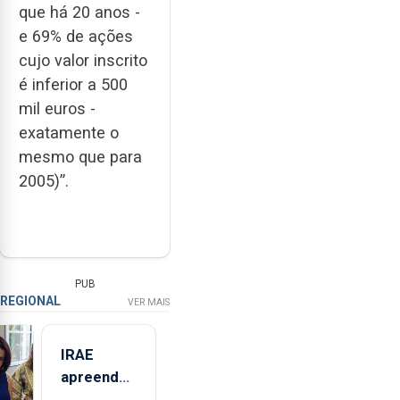
que há 20 anos -
e 69% de ações
cujo valor inscrito
é inferior a 500
mil euros -
exatamente o
mesmo que para
2005)”.
PUB
REGIONAL
VER MAIS
IRAE
apreendeu
mais de 32