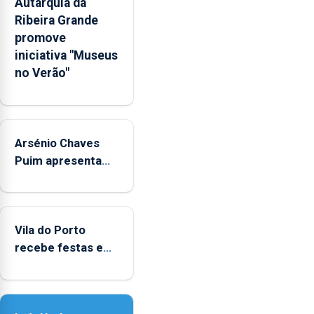
Autarquia da
pessoais,
Ribeira Grande
emocionais
promove
e
iniciativa "Museus
sociais
no Verão"
junto
das
crianças
Arsénio Chaves
Puim apresenta
obras na
Biblioteca de Vila
do Porto
Vila do Porto
recebe festas em
honra de Nossa
Senhora da
Assunção