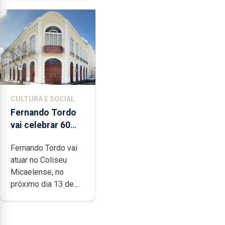
CULTURA E SOCIAL
Fernando Tordo
vai celebrar 60
anos de carreira
Fernando Tordo vai
no Coliseu
atuar no Coliseu
Micaelense
Micaelense, no
próximo dia 13 de...