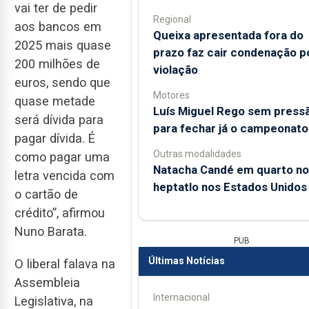
vai ter de pedir
Regional
aos bancos em
Queixa apresentada fora do
2025 mais quase
prazo faz cair condenação p
200 milhões de
violação
euros, sendo que
Motores
quase metade
Luís Miguel Rego sem press
será dívida para
para fechar já o campeonato
pagar dívida. É
Outras modalidades
como pagar uma
Natacha Candé em quarto no
letra vencida com
heptatlo nos Estados Unidos
o cartão de
crédito”, afirmou
Nuno Barata.
PUB
Últimas Notícias
O liberal falava na
Assembleia
Internacional
Legislativa, na