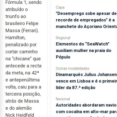
Fórmula 1, sendo
Capa
atribuído o
"Desemprego sobe apesar de
triunfo ao
recorde de empregados" é a
brasileiro Felipe
manchete do Açoriano Orient
Massa (Ferrari).
Hamilton,
Regional
​Elementos do “SeaWatch”
penalizado por
auxiliam mulher na praia do
cortar caminho
Pópulo
na "chicane" que
antecede a recta
Outras modalidades
da meta, na 42ª
Dinamarquês Julius Johansen
e antepenúltima
vence em Lisboa e é o primei
volta, caiu para a
líder da 87.ª edição
terceira posição,
Nacional
atrás de Massa
Autoridades abordaram navio
e do alemão
com cocaína em alto-mar par
Nick Heidfeld