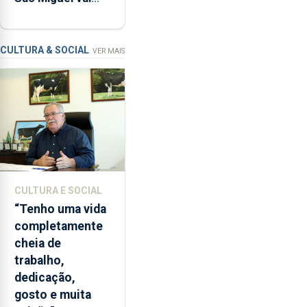
reforçar
ser alvo de
as
requalificação
condições
de
CULTURA & SOCIAL
VER MAIS
ensino
da
instituição
CULTURA E SOCIAL
“Tenho uma vida
completamente
cheia de
trabalho,
dedicação,
gosto e muita