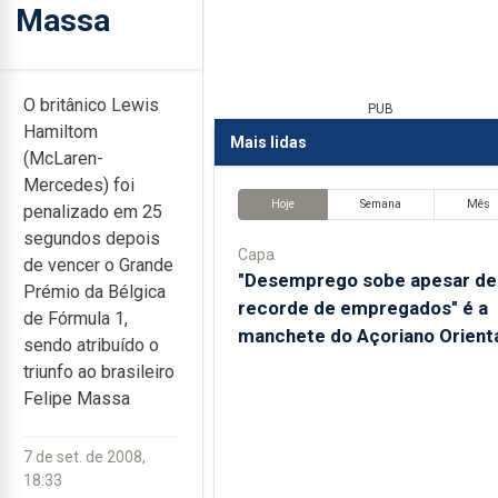
Massa
O britânico Lewis
PUB
Hamiltom
Mais lidas
(McLaren-
Mercedes) foi
Hoje
Semana
Mês
penalizado em 25
segundos depois
Capa
de vencer o Grande
"Desemprego sobe apesar de
Prémio da Bélgica
recorde de empregados" é a
de Fórmula 1,
manchete do Açoriano Orient
sendo atribuído o
triunfo ao brasileiro
Felipe Massa
7 de set. de 2008,
18:33