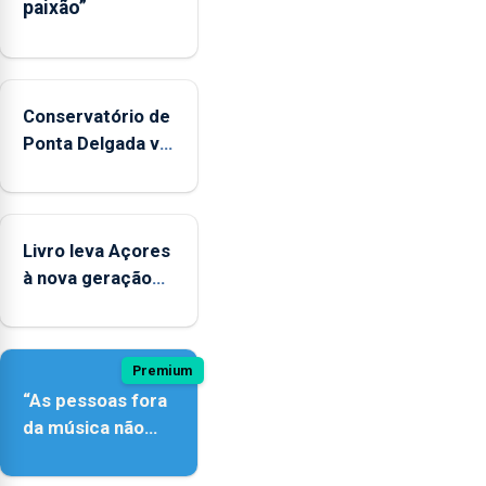
paixão”
Conservatório de
Ponta Delgada vai
contar com
novos
instrumentos
Livro leva Açores
à nova geração
açordescendente
Premium
“As pessoas fora
da música não
têm a noção do
quão difícil é