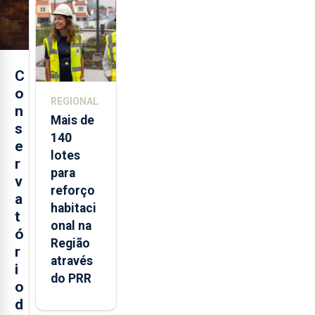
Açores
C
o
REGIONAL
n
Mais de
s
140
e
lotes
r
para
v
reforço
a
habitaci
t
onal na
ó
Região
r
através
i
do PRR
o
d