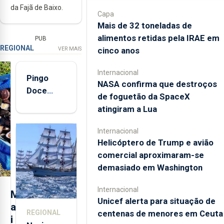
da Fajã de Baixo.
Capa
Mais de 32 toneladas de
alimentos retidas pela IRAE em
PUB
REGIONAL
VER MAIS
cinco anos
Internacional
Pingo
NASA confirma que destroços
Doce
de foguetão da SpaceX
abre esta
atingiram a Lua
quinta-
feira nova
Internacional
loja em
Helicóptero de Trump e avião
São
comercial aproximaram-se
Sebastião
demasiado em Washington
e cria 30
postos de
Internacional
M
Unicef alerta para situação de
trabalho
a
centenas de menores em Ceuta
REGIONAL
i