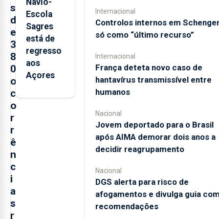
Navio-
s
Internacional
Escola
d
Controlos internos em Schenge
Sagres
e
só como “último recurso”
está de
3
regresso
8
Internacional
aos
França deteta novo caso de
0
Açores
hantavírus transmissível entre
o
humanos
c
o
Nacional
r
Jovem deportado para o Brasil
r
após AIMA demorar dois anos a
ê
decidir reagrupamento
n
c
Nacional
i
DGS alerta para risco de
a
afogamentos e divulga guia co
s
recomendações
r