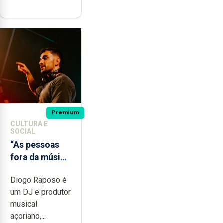
Premium
CULTURA E
SOCIAL
“As pessoas
fora da música
não têm a
Diogo Raposo é
noção do quão
um DJ e produtor
difícil é
musical
produzir uma
açoriano,...
música”