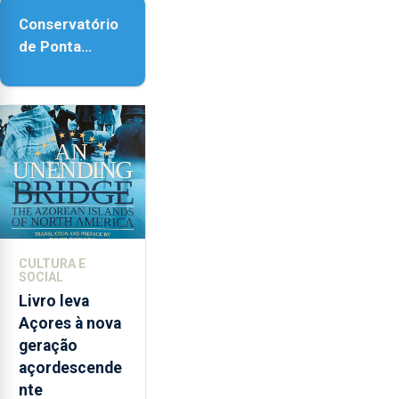
acessibilidade
Conservatório
de Ponta
Delgada vai
contar com
novos
instrumentos
CULTURA E
SOCIAL
Livro leva
Açores à nova
geração
açordescende
nte