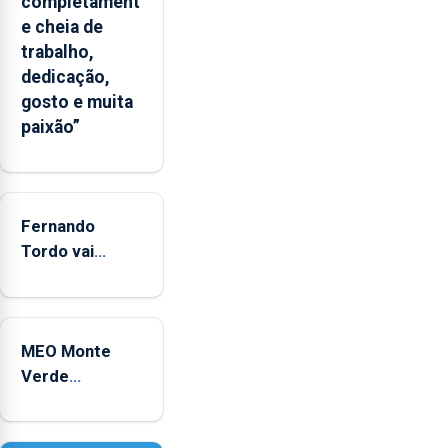
completament
“decréscimo
e cheia de
significativo”
trabalho,
da
dedicação,
CPUE
gosto e muita
entre
paixão”
2022
e
2025
Fernando
Tordo vai
celebrar 60
anos de
carreira no
MEO Monte
Coliseu
Verde
Micaelense
regressa com
reforço da