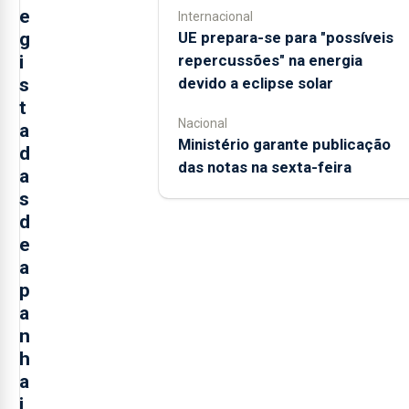
e
Internacional
UE prepara-se para "possíveis
g
repercussões" na energia
i
devido a eclipse solar
s
t
Nacional
a
Ministério garante publicação
d
das notas na sexta-feira
a
s
d
e
a
p
a
n
h
a
i