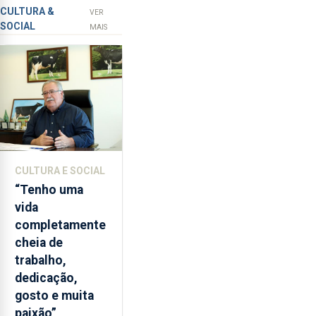
novos
apanha
CULTURA &
VER
SOCIAL
ilegal
instrumentos
MAIS
de
lapas
entre
2022
e
2026.
A
ilha
CULTURA E SOCIAL
das
“Tenho uma
Flores
vida
apresenta
completamente
um
cheia de
“decréscimo
trabalho,
significativo”
dedicação,
da
gosto e muita
CPUE
paixão”
entre