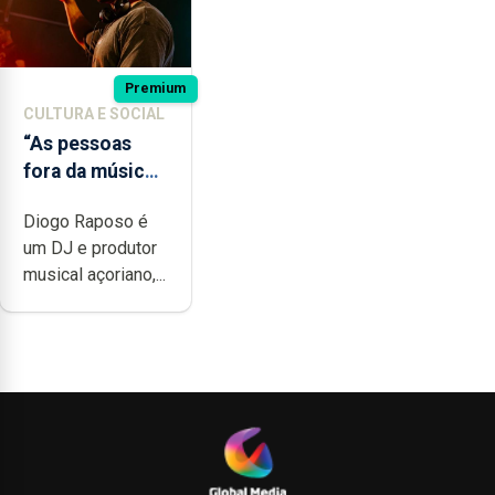
Premium
CULTURA E SOCIAL
“As pessoas
fora da música
não têm a
Diogo Raposo é
noção do quão
um DJ e produtor
difícil é
musical açoriano,...
produzir uma
música”