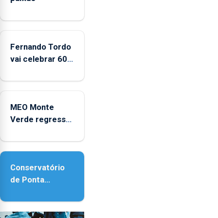
2022
e
2025
Fernando Tordo
vai celebrar 60
anos de carreira
no Coliseu
Micaelense
MEO Monte
Verde regressa
com reforço da
acessibilidade
Conservatório
de Ponta
Delgada vai
contar com
novos