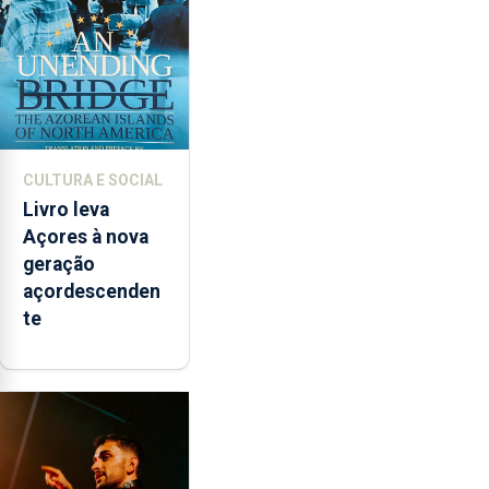
instrumentos
CULTURA E SOCIAL
Livro leva
Açores à nova
geração
açordescenden
te