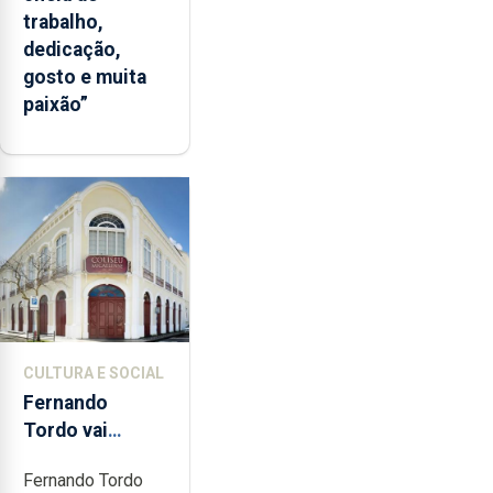
trabalho,
dedicação,
gosto e muita
paixão”
CULTURA E SOCIAL
Fernando
Tordo vai
celebrar 60
Fernando Tordo
anos de