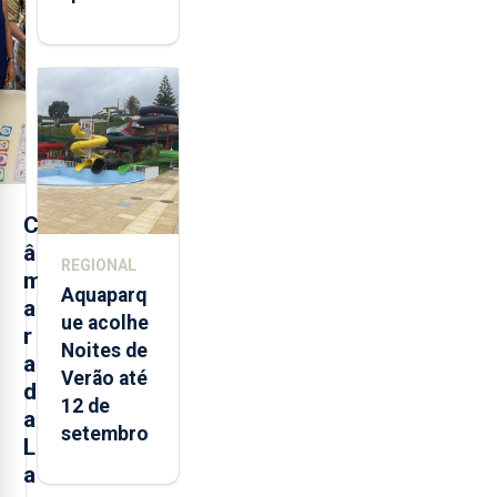
mais de 32
toneladas
de
alimentos
entre
2021 e
2025 nos
Açores
C
â
REGIONAL
m
Aquaparq
a
ue acolhe
r
Noites de
a
Verão até
d
12 de
a
setembro
L
a