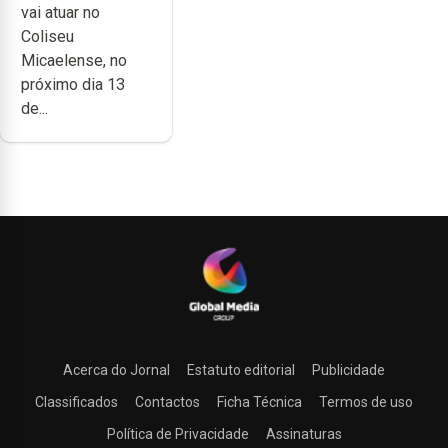
vai atuar no
carreira no
Coliseu
Coliseu
Micaelense, no
Micaelense
próximo dia 13
de...
Acerca do Jornal
Estatuto editorial
Publicidade
Classificados
Contactos
Ficha Técnica
Termos de uso
Política de Privacidade
Assinaturas