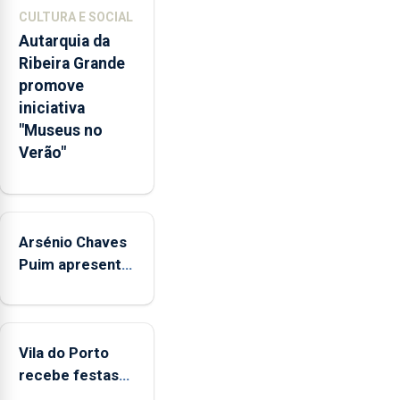
competências
CULTURA E SOCIAL
pessoais,
Autarquia da
emocionais
Ribeira Grande
e
promove
sociais
iniciativa
junto
"Museus no
das
Verão"
crianças
Arsénio Chaves
Puim apresenta
obras na
Biblioteca de
Vila do Porto
Vila do Porto
recebe festas
em honra de