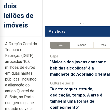
dois
leilões de
imóveis
PUB
Mais lidas
A Direção Geral do
Hoje
Semana
Mês
Tesouro e
Finanças (DGTF)
Capa
arrecadou 10,6
"Maioria dos jovens consome
milhões de euros
bebidas alcoólicas" é a
em duas hastas
manchete do Açoriano Oriental
públicas, incluindo
Cultura e Social
a alienação do
“A arte requer estudo,
antigo Quartel de
dedicação, tempo. A arte é
S. Brás, no Porto,
também uma forma de
que gerou quase
conhecimento”
metade do valor