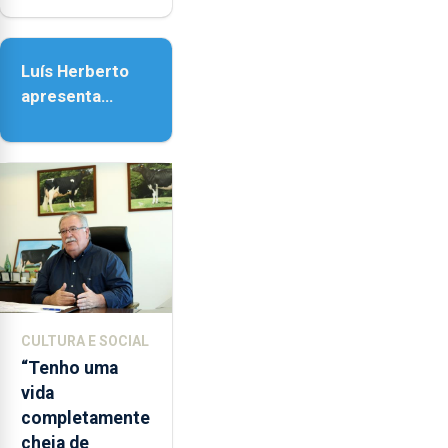
Nossa Senhora
da Assunção
Luís Herberto
apresenta
‘Lugares da
Paisagem’
CULTURA E SOCIAL
“Tenho uma
vida
completamente
cheia de