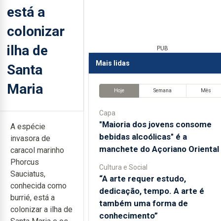
está a
colonizar
ilha de
PUB
Mais lidas
Santa
Maria
Hoje
Semana
Mês
Capa
"Maioria dos jovens consome
A espécie
bebidas alcoólicas" é a
invasora de
manchete do Açoriano Oriental
caracol marinho
Phorcus
Cultura e Social
Sauciatus,
“A arte requer estudo,
conhecida como
dedicação, tempo. A arte é
burrié, está a
também uma forma de
colonizar a ilha de
conhecimento”