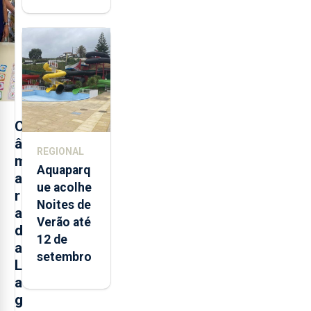
toneladas
de
alimentos
entre
2021 e
2025 nos
Açores
C
â
REGIONAL
m
Aquaparq
a
ue acolhe
r
Noites de
a
Verão até
d
12 de
a
setembro
L
a
g