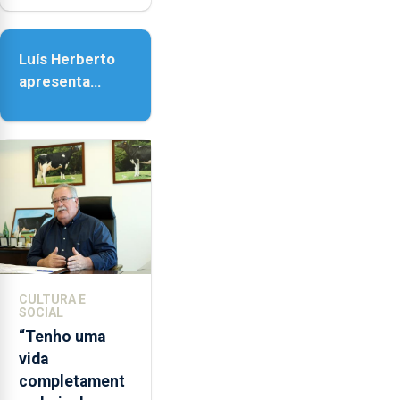
Nossa Senhora
da Assunção
Luís Herberto
apresenta
‘Lugares da
Paisagem’
CULTURA E
SOCIAL
“Tenho uma
vida
completament