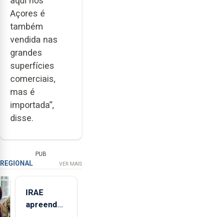
aqui nos
Açores é
também
vendida nas
grandes
superfícies
comerciais,
mas é
importada”,
disse.
PUB
REGIONAL
VER MAIS
IRAE
apreendeu
mais de 32