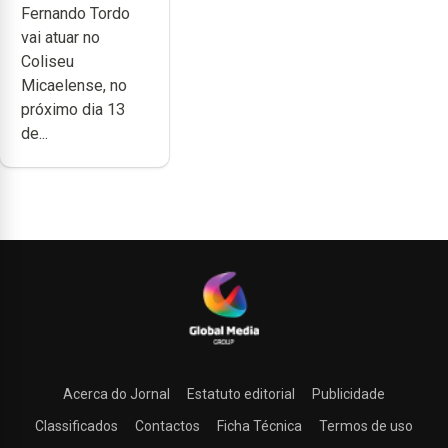
Fernando Tordo
anos de
vai atuar no
carreira no
Coliseu
Coliseu
Micaelense, no
Micaelense
próximo dia 13
de...
Acerca do Jornal
Estatuto editorial
Publicidade
Classificados
Contactos
Ficha Técnica
Termos de uso