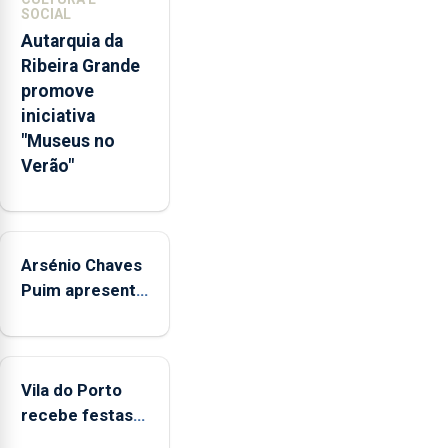
pessoais,
SOCIAL
emocionais
Autarquia da
e
Ribeira Grande
sociais
promove
junto
iniciativa
das
"Museus no
crianças
Verão"
Arsénio Chaves
Puim apresenta
obras na
Biblioteca de
Vila do Porto
Vila do Porto
recebe festas
em honra de