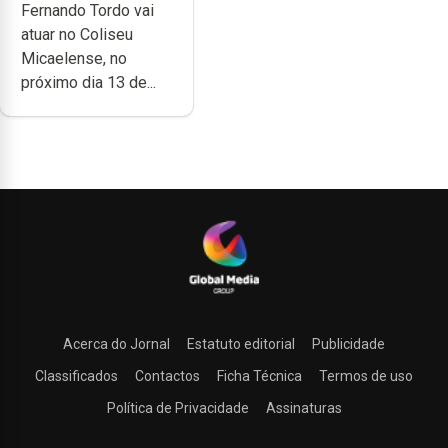
Fernando Tordo vai
no Coliseu
atuar no Coliseu
Micaelense
Micaelense, no
próximo dia 13 de...
Acerca do Jornal
Estatuto editorial
Publicidade
Classificados
Contactos
Ficha Técnica
Termos de uso
Política de Privacidade
Assinaturas