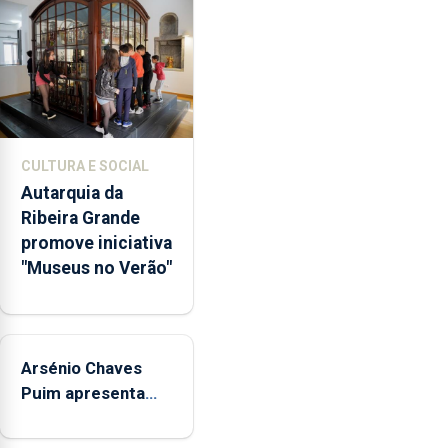
a
abertura
dos
museus
e
núcleos
museológicos
CULTURA E SOCIAL
integrados
Autarquia da
na
Ribeira Grande
Rede
promove iniciativa
Municipal
"Museus no Verão"
de
Museus
aos
sábados
Arsénio Chaves
durante
o
Puim apresenta
mês
obras na Biblioteca
de
de Vila do Porto