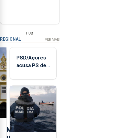
PUB
REGIONAL
VER MAIS
PSD/Açores
acusa PS de
"posição
contraditória"
sobre
evolução
turística
M
u