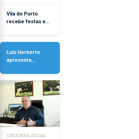
agosto,
entre
Vila do Porto
as
recebe festas em
14h00
honra de Nossa
e
Senhora da
as
Assunção
18h00.
Luís Herberto
apresenta
‘Lugares da
Paisagem’
CULTURA E SOCIAL