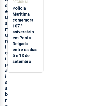
REGIONAL
s
Polícia
e
Marítima
u
comemora
s
107.º
m
aniversário
u
em Ponta
n
Delgada
i
entre os dias
c
5 e 13 de
i
setembro
p
a
i
s
a
b
r
e