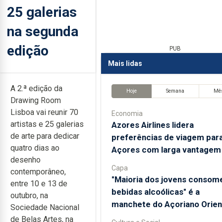
25 galerias
na segunda
edição
PUB
Mais lidas
A 2.ª edição da
Hoje
Semana
Mê
Drawing Room
Lisboa vai reunir 70
Economia
artistas e 25 galerias
Azores Airlines lidera
de arte para dedicar
preferências de viagem par
quatro dias ao
Açores com larga vantagem
desenho
Capa
contemporâneo,
"Maioria dos jovens consom
entre 10 e 13 de
bebidas alcoólicas" é a
outubro, na
manchete do Açoriano Orien
Sociedade Nacional
de Belas Artes, na